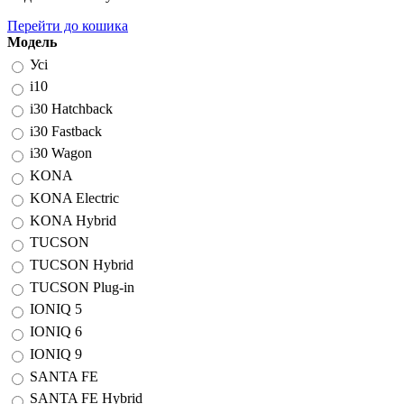
Перейти до кошика
Модель
Усі
i10
i30 Hatchback
i30 Fastback
i30 Wagon
KONA
KONA Electric
KONA Hybrid
TUCSON
TUCSON Hybrid
TUCSON Plug-in
IONIQ 5
IONIQ 6
IONIQ 9
SANTA FE
SANTA FE Hybrid