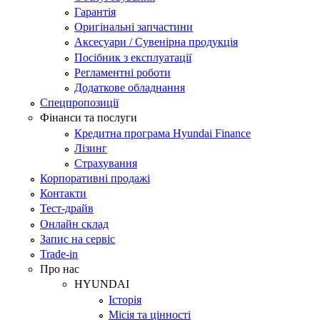
Гарантія
Оригінальні запчастини
Аксесуари / Сувенірна продукція
Посібник з експлуатації
Регламентні роботи
Додаткове обладнання
Спецпропозиції
Фінанси та послуги
Кредитна програма Hyundai Finance
Лізинг
Страхування
Корпоративні продажі
Контакти
Тест-драйв
Онлайн склад
Запис на сервіс
Trade-in
Про нас
HYUNDAI
Історія
Місія та цінності