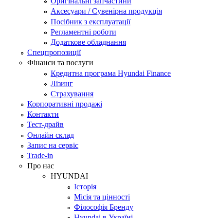
Оригінальні запчастини
Аксесуари / Сувенірна продукція
Посібник з експлуатації
Регламентні роботи
Додаткове обладнання
Спецпропозиції
Фінанси та послуги
Кредитна програма Hyundai Finance
Лізинг
Страхування
Корпоративні продажі
Контакти
Тест-драйв
Онлайн склад
Запис на сервіс
Trade-in
Про нас
HYUNDAI
Історія
Місія та цінності
Філософія Бренду
Hyundai в Україні