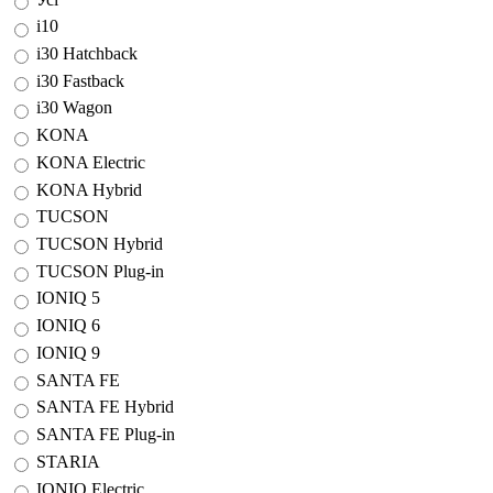
i10
i30 Hatchback
i30 Fastback
i30 Wagon
KONA
KONA Electric
KONA Hybrid
TUCSON
TUCSON Hybrid
TUCSON Plug-in
IONIQ 5
IONIQ 6
IONIQ 9
SANTA FE
SANTA FE Hybrid
SANTA FE Plug-in
STARIA
IONIQ Electric