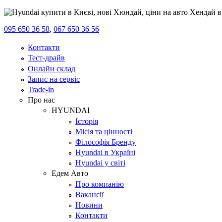
095 650 36 58
,
067 650 36 56
Контакти
Тест-драйв
Онлайн склад
Запис на сервіс
Trade-in
Про нас
HYUNDAI
Історія
Місія та цінності
Філософія Бренду
Hyundai в Україні
Hyundai у світі
Едем Авто
Про компанію
Вакансії
Новини
Контакти