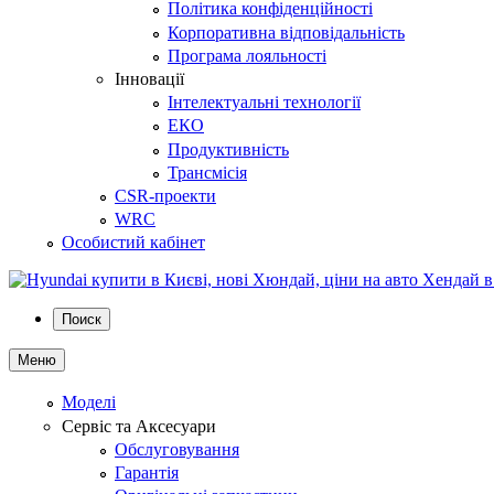
Політика конфіденційності
Корпоративна відповідальність
Програма лояльності
Інновації
Інтелектуальні технології
ЕКО
Продуктивність
Трансмісія
CSR-проекти
WRC
Особистий кабінет
Поиск
Меню
Моделі
Сервіс та Аксесуари
Обслуговування
Гарантія