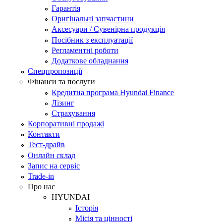
Гарантія
Оригінальні запчастини
Аксесуари / Сувенірна продукція
Посібник з експлуатації
Регламентні роботи
Додаткове обладнання
Спецпропозиції
Фінанси та послуги
Кредитна програма Hyundai Finance
Лізинг
Страхування
Корпоративні продажі
Контакти
Тест-драйв
Онлайн склад
Запис на сервіс
Trade-in
Про нас
HYUNDAI
Історія
Місія та цінності