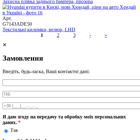
Захисна плівка заднього бампера, прозора
Арт.
G7143ADE50
Текстильні килимки, велюр, LHD
1
2
3
›
»
Сторінки
✕
Замовлення
Введіть, будь-ласка, Ваші контактні дані:
Информація про аксесуар
ПІБ
*
Телефон
*
Я даю згоду на передачу та обробку моїх персональних
даних.
*
Так