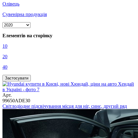
Олівець
Сувенірна продукція
Елементів на сторінку
10
20
40
Арт.
99650ADE30
Світлодіодне підсвічування місця для ніг, синє, другий ряд