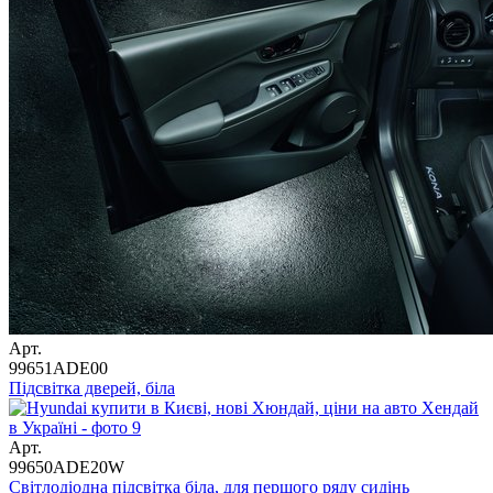
Арт.
99651ADE00
Підсвітка дверей, біла
Арт.
99650ADE20W
Світлодіодна підсвітка біла, для першого ряду сидінь