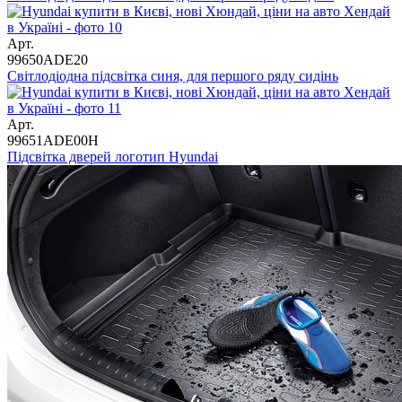
Арт.
99650ADE20
Світлодіодна підсвітка синя, для першого ряду сидінь
Арт.
99651ADE00H
Підсвітка дверей логотип Hyundai