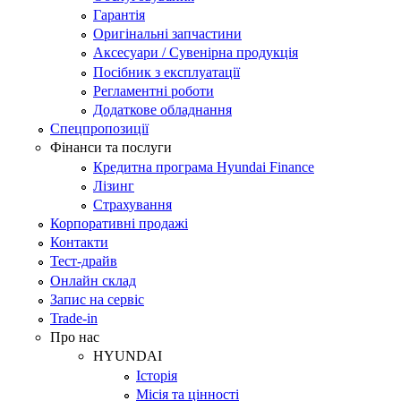
Гарантія
Оригінальні запчастини
Аксесуари / Сувенірна продукція
Посібник з експлуатації
Регламентні роботи
Додаткове обладнання
Спецпропозиції
Фінанси та послуги
Кредитна програма Hyundai Finance
Лізинг
Страхування
Корпоративні продажі
Контакти
Тест-драйв
Онлайн склад
Запис на сервіс
Trade-in
Про нас
HYUNDAI
Історія
Місія та цінності