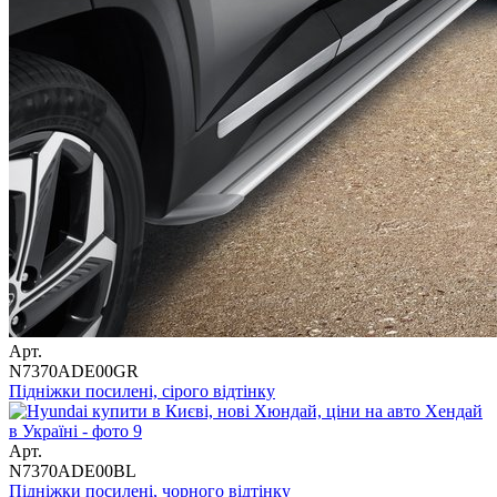
Арт.
N7370ADE00GR
Підніжки посилені, сірого відтінку
Арт.
N7370ADE00BL
Підніжки посилені, чорного відтінку