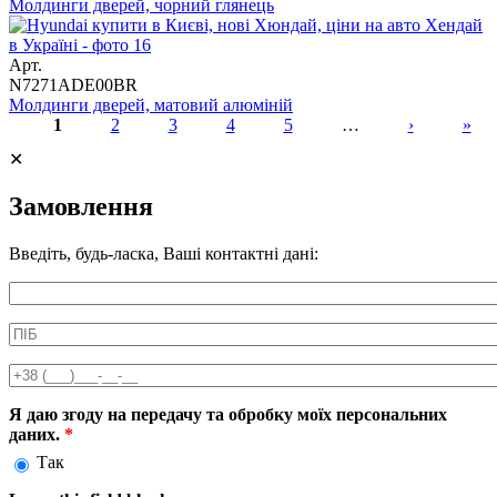
Молдинги дверей, чорний глянець
Арт.
N7271ADE00BR
Молдинги дверей, матовий алюміній
1
2
3
4
5
…
›
»
Сторінки
✕
Замовлення
Введіть, будь-ласка, Ваші контактні дані:
Информація про аксесуар
ПІБ
*
Телефон
*
Я даю згоду на передачу та обробку моїх персональних
даних.
*
Так