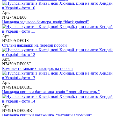
Арт.
N7274ADE00
Накладка заднього бампера, колір “black grained”
Арт.
N7450ADE01ST
Cтальні накладки на передні пороги
Арт.
N7450ADE00ST
Комплект стальних накладок на пороги
Арт.
N7491ADE00BL
Накладка кришки багажника, колір “ чорний глянець ”
Арт.
N7491ADE00BR
Накладка кришки багажника, “матовий алюміній”