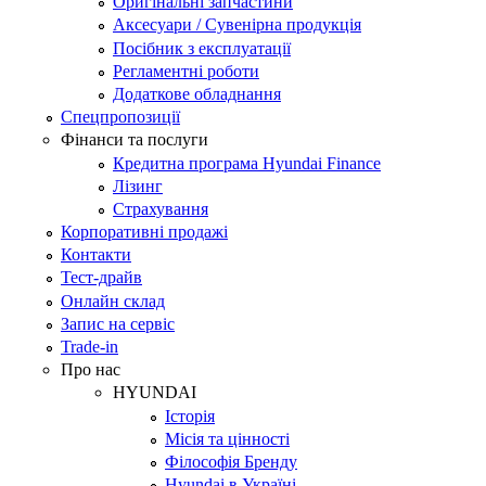
Оригінальні запчастини
Аксесуари / Сувенірна продукція
Посібник з експлуатації
Регламентні роботи
Додаткове обладнання
Спецпропозиції
Фінанси та послуги
Кредитна програма Hyundai Finance
Лізинг
Страхування
Корпоративні продажі
Контакти
Тест-драйв
Онлайн склад
Запис на сервіс
Trade-in
Про нас
HYUNDAI
Історія
Місія та цінності
Філософія Бренду
Hyundai в Україні