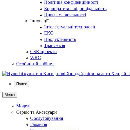
Політика конфіденційності
Корпоративна відповідальність
Програма лояльності
Інновації
Інтелектуальні технології
ЕКО
Продуктивність
Трансмісія
CSR-проекти
WRC
Особистий кабінет
Поиск
Меню
Моделі
Сервіс та Аксесуари
Обслуговування
Гарантія