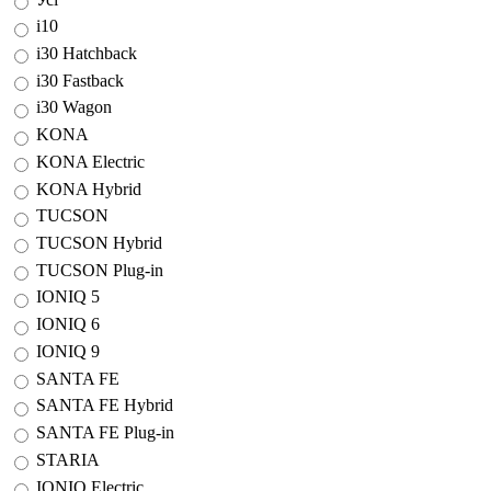
i10
i30 Hatchback
i30 Fastback
i30 Wagon
KONA
KONA Electric
KONA Hybrid
TUCSON
TUCSON Hybrid
TUCSON Plug-in
IONIQ 5
IONIQ 6
IONIQ 9
SANTA FE
SANTA FE Hybrid
SANTA FE Plug-in
STARIA
IONIQ Electric