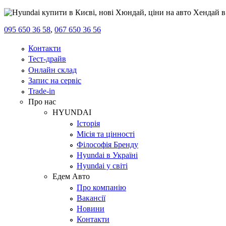
095 650 36 58
,
067 650 36 56
Контакти
Тест-драйв
Онлайн склад
Запис на сервіс
Trade-in
Про нас
HYUNDAI
Історія
Місія та цінності
Філософія Бренду
Hyundai в Україні
Hyundai у світі
Едем Авто
Про компанію
Вакансії
Новини
Контакти