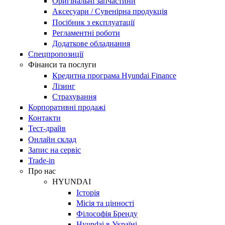
Оригінальні запчастини
Аксесуари / Сувенірна продукція
Посібник з експлуатації
Регламентні роботи
Додаткове обладнання
Спецпропозиції
Фінанси та послуги
Кредитна програма Hyundai Finance
Лізинг
Страхування
Корпоративні продажі
Контакти
Тест-драйв
Онлайн склад
Запис на сервіс
Trade-in
Про нас
HYUNDAI
Історія
Місія та цінності
Філософія Бренду
Hyundai в Україні