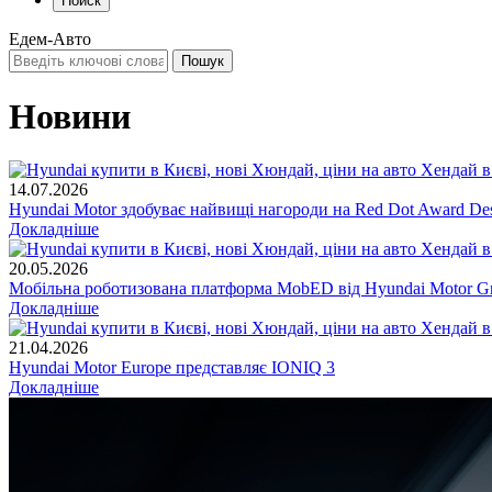
Поиск
Едем-Авто
Новини
14.07.2026
Hyundai Motor здобуває найвищі нагороди на Red Dot Award Des
Докладніше
20.05.2026
Мобільна роботизована платформа MobED від Hyundai Motor Gr
Докладніше
21.04.2026
Hyundai Motor Europe представляє IONIQ 3
Докладніше