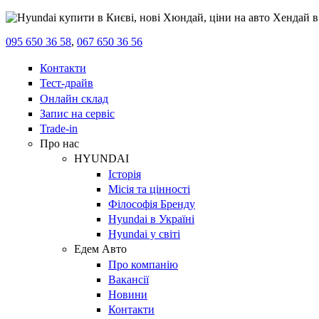
095 650 36 58
,
067 650 36 56
Контакти
Тест-драйв
Онлайн склад
Запис на сервіс
Trade-in
Про нас
HYUNDAI
Історія
Місія та цінності
Філософія Бренду
Hyundai в Україні
Hyundai у світі
Едем Авто
Про компанію
Вакансії
Новини
Контакти