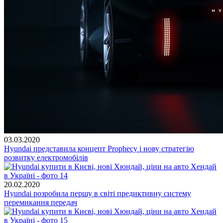
03.03.2020
Hyundai представила концепт Prophecy і нову стратегію
розвитку електромобілів
20.02.2020
Hyundai розробила першу в світі предиктивну систему
перемикання передач