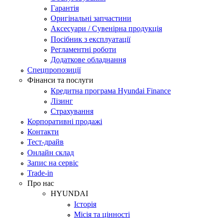
Гарантія
Оригінальні запчастини
Аксесуари / Сувенірна продукція
Посібник з експлуатації
Регламентні роботи
Додаткове обладнання
Спецпропозиції
Фінанси та послуги
Кредитна програма Hyundai Finance
Лізинг
Страхування
Корпоративні продажі
Контакти
Тест-драйв
Онлайн склад
Запис на сервіс
Trade-in
Про нас
HYUNDAI
Історія
Місія та цінності