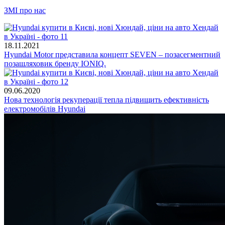
ЗМІ про нас
18.11.2021
Hyundai Motor представила концепт SEVEN – позасегментний
позашляховик бренду IONIQ.
09.06.2020
Нова технологія рекуперації тепла підвищить ефективність
електромобілів Hyundai