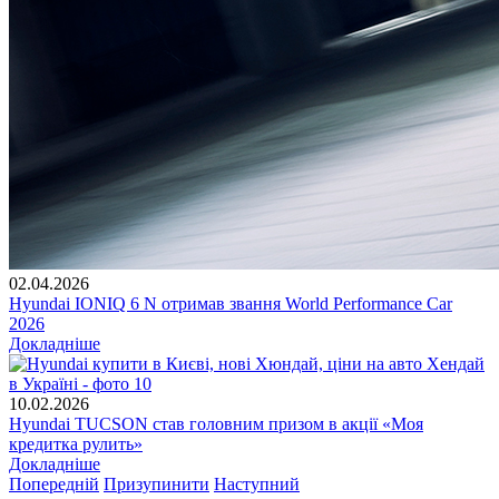
02.04.2026
Hyundai IONIQ 6 N отримав звання World Performance Car
2026
Докладніше
10.02.2026
Hyundai TUCSON став головним призом в акції «Моя
кредитка рулить»
Докладніше
Попередній
Призупинити
Наступний