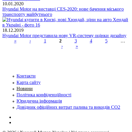
10.01.2020
Hyundai Motor на виставці CES-2020: нове бачення міського
транспорту майбутнього
18.12.2019
Hyundai Motor представила нову VR-систему оцінки дизайну
«
‹
1
2
3
4
5
…
›
»
Сторінки
Контакти
Карта сайту
Новини
Політика конфіденційності
Юридична інформація
Довідник офіційних витрат палива та викидів СО2