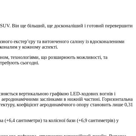
 SUV. Він ще більший, ще досконаліший і готовий перевершити
зного екстер’єру та витонченого салону із вдосконаленими
оналим у кожному аспекті.
йном, технологіями, що розширюють можливості, та
требують сьогодні.
зняється вертикальною графікою LED-ходових вогнів і
и аеродинамічними заслінками в нижній частині. Горизонтальна
ектуру, коефіцієнт аеродинамічного опору становить лише 0,31
(+6,4 сантиметри) та колісної бази (+6,9 сантиметрів) у