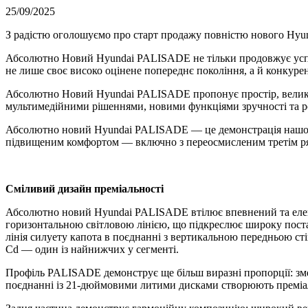
25/09/2025
З радістю оголошуємо про старт продажу повністю нового Hy
Абсолютно Новий Hyundai PALISADE не тільки продовжує успіх
не лише своє високо оцінене попереднє покоління, а й конкурен
Абсолютно Новий Hyundai PALISADE пропонує простір, великий 
мультимедійними рішеннями, новими функціями зручності та 
Абсолютно новий Hyundai PALISADE — це демонстрація нашої в
підвищеним комфортом — включно з переосмисленим третім рядо
Сміливий дизайн преміальності
Абсолютно новий Hyundai PALISADE втілює впевнений та елега
горизонтальною світловою лінією, що підкреслює широку поста
лінія силуету капота в поєднанні з вертикальною передньою с
Cd — один із найнижчих у сегменті.
Профіль PALISADE демонструє ще більш виразні пропорції: змен
поєднанні із 21-дюймовими литими дисками створюють преміа