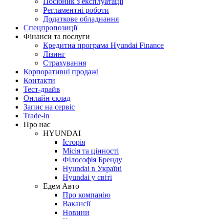
Посібник з експлуатації
Регламентні роботи
Додаткове обладнання
Спецпропозиції
Фінанси та послуги
Кредитна програма Hyundai Finance
Лізинг
Страхування
Корпоративні продажі
Контакти
Тест-драйв
Онлайн склад
Запис на сервіс
Trade-in
Про нас
HYUNDAI
Історія
Місія та цінності
Філософія Бренду
Hyundai в Україні
Hyundai у світі
Едем Авто
Про компанію
Вакансії
Новини