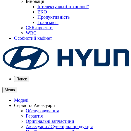
Інновації
Інтелектуальні технології
ЕКО
Продуктивність
Трансмісія
CSR-проекти
WRC
Особистий кабінет
Поиск
Меню
Моделі
Сервіс та Аксесуари
Обслуговування
Гарантія
Оригінальні запчастини
Аксесуари / Сувенірна продукція