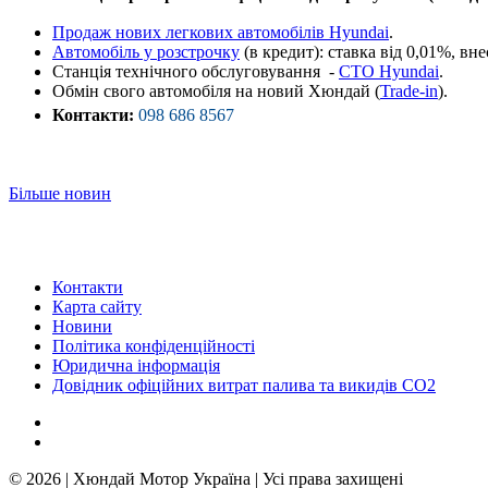
Продаж нових легкових автомобілів Hyundai
.
Автомобіль у розстрочку
(в кредит): ставка від 0,01%, вне
Станція технічного обслуговування -
СТО Hyundaі
.
Обмін свого автомобіля на новий Хюндай (
Trade-in
).
Контакти:
098 686 8567
Більше новин
Контакти
Карта сайту
Новини
Політика конфіденційності
Юридична інформація
Довідник офіційних витрат палива та викидів СО2
© 2026 | Хюндай Мотор Україна | Усі права захищені