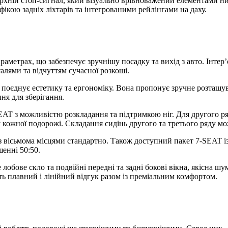
рхній стоп-сигнал, який візуально врівноважений елементами 
ікою задніх ліхтарів та інтегрованими рейлінгами на даху.
етрах, що забезпечує зручнішу посадку та вихід з авто. Інтер’
лями та відчуттям сучасної розкоші.
 поєднує естетику та ергономіку. Вона пропонує зручне розташу
ня для зберігання.
 з можливістю розкладання та підтримкою ніг. Для другого ряду
кожної подорожі. Складання сидінь другого та третього ряду мо
 вісьмома місцями стандартно. Також доступний пакет 7-SEAT
шенні 50:50.
бове скло та подвійні передні та задні бокові вікна, якісна шу
ь плавний і лінійний відгук разом із преміальним комфортом.