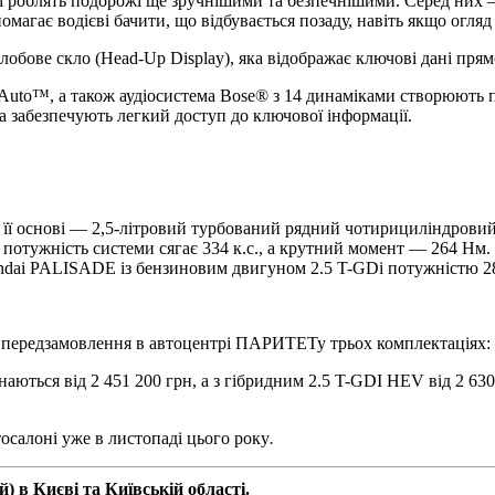
роблять подорожі ще зручнішими та безпечнішими. Серед них 
магає водієві бачити, що відбувається позаду, навіть якщо огля
лобове скло (Head-Up Display), яка відображає ключові дані прям
 Auto™, а також аудіосистема Bose® з 14 динаміками створюють 
а забезпечують легкий доступ до ключової інформації.
В її основі — 2,5-літровий турбований рядний чотирициліндрови
потужність системи сягає 334 к.с., а крутний момент — 264 Нм.
ndai PALISADE із бензиновим двигуном 2.5 T-GDi потужністю 28
редзамовлення в автоцентрі ПАРИТЕТу трьох комплектаціях: Ele
аються від 2 451 200 грн, а з гібридним 2.5 T-GDI HEV від 2 63
салоні уже в листопаді цього року
.
 в Києві та Київській області.