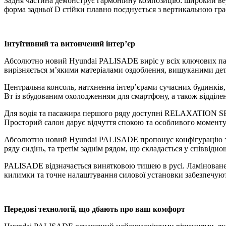
Задня частина демонструє гармонійну композицію: широкий ве
форма задньої D стійки плавно поєднується з вертикальною граф
Інтуїтивний та витончений інтер’єр
Абсолютно новий Hyundai PALISADE виріс у всіх ключових парам
вирізняється м’якими матеріалами оздоблення, вишуканими дета
Центральна консоль, натхненна інтер’єрами сучасних будинків,
Вт із вбудованим охолодженням для смартфону, а також відділен
Для водія та пасажира першого ряду доступні RELAXATION SEAT
Просторий салон дарує відчуття спокою та особливого моменту 
Абсолютно новий Hyundai PALISADE пропонує конфігурацію з
ряду сидінь, та третім заднім рядом, що складається у співвідно
PALISADE відзначається винятковою тишею в русі. Ламіноване ло
килимки та точне налаштування силової установки забезпечуют
Передові технології, що дбають про ваш
комфорт