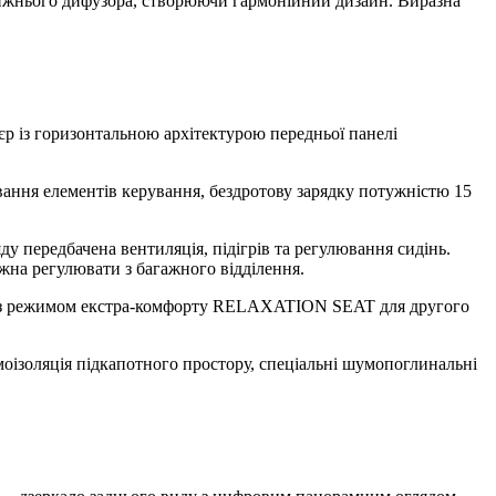
нижнього дифузора, створюючи гармонійний дизайн. Виразна
єр із горизонтальною архітектурою передньої панелі
вання елементів керування, бездротову зарядку потужністю 15
 передбачена вентиляція, підігрів та регулювання сидінь.
жна регулювати з багажного відділення.
 із режимом екстра-комфорту RELAXATION SEAT для другого
моізоляція підкапотного простору, спеціальні шумопоглинальні