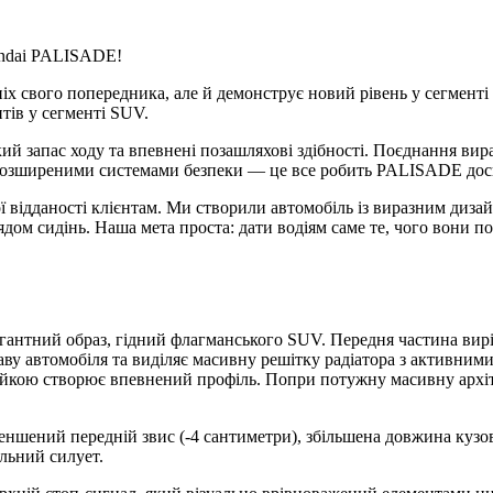
undai PALISADE!
 свого попередника, але й демонструє новий рівень у сегменті
тів у сегменті SUV.
запас ходу та впевнені позашляхові здібності. Поєднання вира
розширеними системами безпеки — це все робить PALISADE доск
ідданості клієнтам. Ми створили автомобіль із виразним диза
м сидінь. Наша мета проста: дати водіям саме те, чого вони по
нтний образ, гідний флагманського SUV. Передня частина вирі
ву автомобіля та виділяє масивну решітку радіатора з активним
тійкою створює впевнений профіль. Попри потужну масивну архіт
шений передній звис (-4 сантиметри), збільшена довжина кузова 
льний силует.