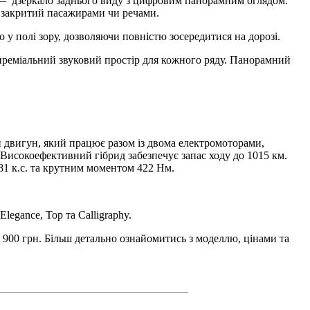
— дзеркало заднього виду з цифровим панорамним оглядом.
д закритий пасажирами чи речами.
о у полі зору, дозволяючи повністю зосередитися на дорозі.
преміальний звуковий простір для кожного ряду. Панорамний
й двигун, який працює разом із двома електромоторами,
 Високоефективний гібрид забезпечує запас ходу до 1015 км.
1 к.с. та крутним моментом 422 Нм.
gance, Top та Calligraphy.
0 900 грн. Більш детально ознайомитись з моделлю, цінами та