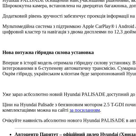
Hyundai PALISADE оснащений найсучаснішими рішеннями, які 
Ширококутна камера, встановлена на дверцятах багажника, допо
Додатковий рівень зручності забезпечує проекція інформації на 
Мультимедійна система з підтримкою Apple CarPlay® і Android
цифровий кластер та навігація з двома дисплеями по 12,3 дюйм
Нова потужна гібридна силова установка
Вперше в історії модель отримала гібридну силову установку. 
інтегрованими в 6-ступеневу автоматичну трансмісію. Сумарна 
Окрім гібриду, українським клієнтам буде запропонований Hyu
Уже зараз асбсолютно новий Hyundai PALISADE доступний до пе
Ціни на Hyundai Palisade з бензиновим мотором 2.5 T-GDI почин
комплектаціями можна на сайті
за посиланням
.
Очікуйте наявність абсолютно нового Hyundai PALISADE в авто
Автоцентр Паритет – офіційний дилер Hyundai (Хюндай)