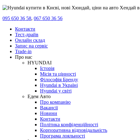
095 650 36 58
,
067 650 36 56
Контакти
Тест-драйв
Онлайн склад
Запис на сервіс
Trade-in
Про нас
HYUNDAI
Історія
Місія та цінності
Філософія Бренду
Hyundai в Україні
Hyundai у світі
Едем Авто
Про компанію
Вакансії
Новини
Контакти
Політика конфіденційності
Корпоративна відповідальність
Програма лояльності