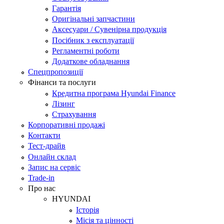
Гарантія
Оригінальні запчастини
Аксесуари / Сувенірна продукція
Посібник з експлуатації
Регламентні роботи
Додаткове обладнання
Спецпропозиції
Фінанси та послуги
Кредитна програма Hyundai Finance
Лізинг
Страхування
Корпоративні продажі
Контакти
Тест-драйв
Онлайн склад
Запис на сервіс
Trade-in
Про нас
HYUNDAI
Історія
Місія та цінності