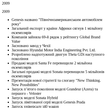
2009
2009
Genesis названо "Північноамериканським автомобілем
року"
Загальний експорт у країни Африки сягнув 1 мільйону
екземплярів
Компанія зайняла 69-й рядок у рейтингу Global Brand
Value
Засновано завод у Чехії
Засновано Hyundai Motor India Engineering Pvt. Ltd.
Розроблено надпотужний двигун Theta GDi наступного
покоління
Продажі моделі Santa Fe перевищили 2 мільйона
екземплярів
Загальні продажі моделі Sonata перевищили 5 мільйонів
екземплярів
Презентація нової стратегії та слогану "New Thinking.
New Possibilities"
Запуск п’ятого покоління моделі Grandeur (Azera) та
першого - Veloster
Запуск моделі Sonata Hybrid
Запуск лімітованої серії моделі Genesis Prada
Запуск універсалу i40 wagon