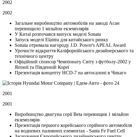
2002
2002
Загальне виробництво автомобілів на заводі Асан
перевищило 1 мільйон екземплярів
У Китаї розпочався випуск моделі Sonata
Запуск моделі Elantra для китайського ринку
Sonata отримала нагороду J.D. Power's APEAL Award
Урочисте відкриття Каліфорнійського дизайнерського та
технічного центру
Офіційний спонсор Чемпіонату Світу з футболу-2002 у
Японії та Південній Кореї
Презентація концепту HCD-7 на автосалоні в Чикаго
2001
2001
Виробництво двигуна серії Beta перевищив 1 мільйон
екземплярів
Презентація першого корейського серійного автомобіля
на водневих паливних елементах - Santa Fe Fuel Cell
Заснування Європейського дизайнерського центру