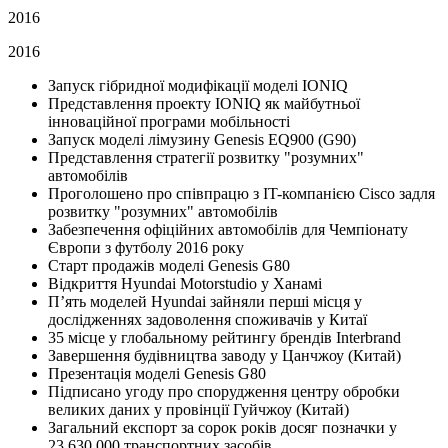
2016
2016
Запуск гібридної модифікації моделі IONIQ
Представлення проекту IONIQ як майбутньої
інноваційної програми мобільності
Запуск моделі лімузину Genesis EQ900 (G90)
Представлення стратегії розвитку "розумних"
автомобілів
Проголошено про співпрацю з IT-компанією Cisco задля
розвитку "розумних" автомобілів
Забезпечення офіційних автомобілів для Чемпіонату
Європи з футболу 2016 року
Старт продажів моделі Genesis G80
Відкриття Hyundai Motorstudio у Ханамі
П’ять моделей Hyundai зайняли перші місця у
дослідженнях задоволення споживачів у Китаї
35 місце у глобальному рейтингу брендів Interbrand
Завершення будівництва заводу у Цанчжоу (Китай)
Презентація моделі Genesis G80
Підписано угоду про спорудження центру обробки
великих даних у провінції Гуйчжоу (Китай)
Загальний експорт за сорок років досяг позначки у
23,630,000 транспортних засобів