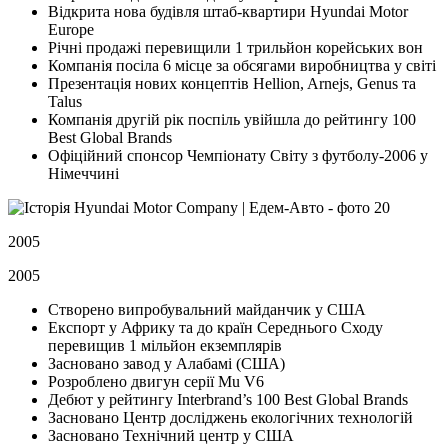
Відкрита нова будівля штаб-квартири Hyundai Motor
Europe
Річні продажі перевищили 1 трильйон корейських вон
Компанія посіла 6 місце за обсягами виробництва у світі
Презентація нових концептів Hellion, Arnejs, Genus та
Talus
Компанія другій рік поспіль увійшла до рейтингу 100
Best Global Brands
Офіційний спонсор Чемпіонату Світу з футболу-2006 у
Німеччині
2005
2005
Створено випробувальний майданчик у США
Експорт у Африку та до країн Середнього Сходу
перевищив 1 мільйон екземплярів
Засновано завод у Алабамі (США)
Розроблено двигун серії Mu V6
Дебют у рейтингу Interbrand’s 100 Best Global Brands
Засновано Центр досліджень екологічних технологій
Засновано Технічний центр у США