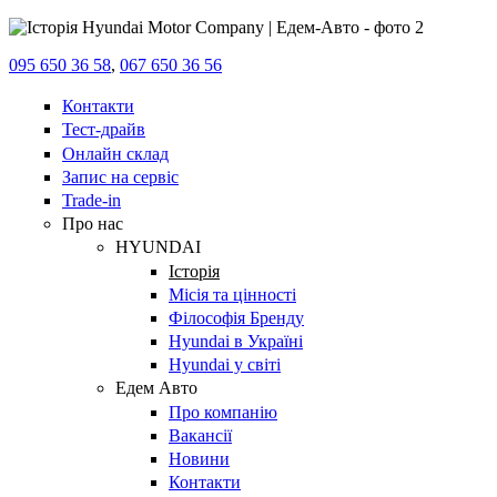
095 650 36 58
,
067 650 36 56
Контакти
Тест-драйв
Онлайн склад
Запис на сервіс
Trade-in
Про нас
HYUNDAI
Історія
Місія та цінності
Філософія Бренду
Hyundai в Україні
Hyundai у світі
Едем Авто
Про компанію
Вакансії
Новини
Контакти