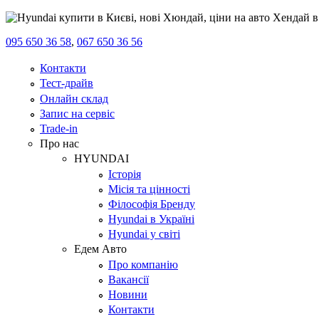
095 650 36 58
,
067 650 36 56
Контакти
Тест-драйв
Онлайн склад
Запис на сервіс
Trade-in
Про нас
HYUNDAI
Історія
Місія та цінності
Філософія Бренду
Hyundai в Україні
Hyundai у світі
Едем Авто
Про компанію
Вакансії
Новини
Контакти