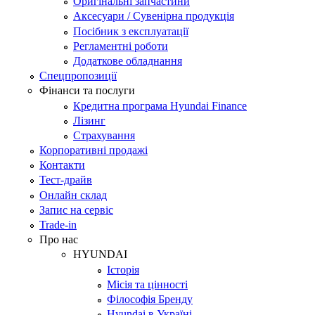
Оригінальні запчастини
Аксесуари / Сувенірна продукція
Посібник з експлуатації
Регламентні роботи
Додаткове обладнання
Спецпропозиції
Фінанси та послуги
Кредитна програма Hyundai Finance
Лізинг
Страхування
Корпоративні продажі
Контакти
Тест-драйв
Онлайн склад
Запис на сервіс
Trade-in
Про нас
HYUNDAI
Історія
Місія та цінності
Філософія Бренду
Hyundai в Україні