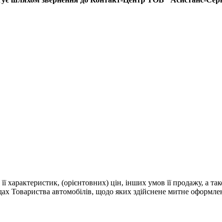
 її характеристик, (орієнтовних) цін, інших умов її продажу, а т
адах Товариства автомобілів, щодо яких здійснене митне оформле