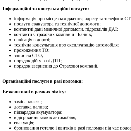
Інформаційні та консультаційні послуги:
інформація про місцезнаходження, адресу та телефони С
послуги евакуатора та технічної допомоги;
контактні дані медичної допомоги, підрозділів ДАІ;
контакти Страхових компаній і Банків;
навігація в дорозі;
технічна консультація про експлуатацію автомобіля;
проходження ТО;
запис на СТО;
порядок дій у разі ДТП;
порядок звернення до Страхової компанії.
Організаційні послуги в разі поломки:
Безкоштовні в рамках ліміту:
заміна колеса;
доставка палива;
підзарядка акумулятора;
відігрівання замків автомобіля;
евакуація;
бронювання готелю і квитків в разі поломки під час подо