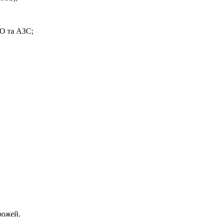
ТО та АЗС;
рожей.