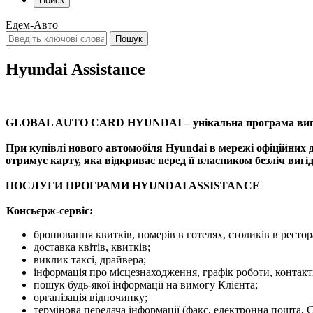
Поиск
Едем-Авто
Hyundai Assistance
GLOBAL AUTO CARD HYUNDAI – унікальна програма вигід т
При купівлі нового автомобіля Hyundai в мережі офіцій
отримує карту, яка відкриває перед її власником безліч вигід
ПОСЛУГИ ПРОГРАМИ HYUNDAI ASSISTANCE
Консьєрж-сервіс:
бронювання квитків, номерів в готелях, столиків в рестор
доставка квітів, квитків;
виклик таксі, драйвера;
інформація про місцезнаходження, графік роботи, контак
пошук будь-якої інформації на вимогу Клієнта;
організація відпочинку;
термінова передача інформації (факс, електронна пошта, 