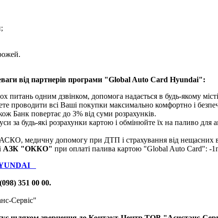
;
рожей.
еваги від партнерів програми "Global Auto Card Hyundai":
х питань одним дзвінком, допомога надається в будь-якому місті
ожете проводити всі Ваші покупки максимально комфортно і безпеч
акож Банк повертає до 3% від суми розрахунків.
уси за будь-які розрахунки картою і обмінюйте їх на паливо для 
КАСКО, медичну допомогу при ДТП і страхування від нещасних в
і
АЗК "ОККО"
при оплаті палива картою "Global Auto Card": -1гр
HYUNDAI
(098) 351 00 00.
анс-Сервіс"
онгує шляхом звернення до Контакт-Центр ТОВ "Асистанс-Сервіс