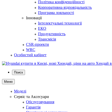
Політика конфіденційності
Корпоративна відповідальність
Програма лояльності
Інновації
Інтелектуальні технології
ЕКО
Продуктивність
Трансмісія
CSR-проекти
WRC
Особистий кабінет
Поиск
Меню
Моделі
Сервіс та Аксесуари
Обслуговування
Гарантія