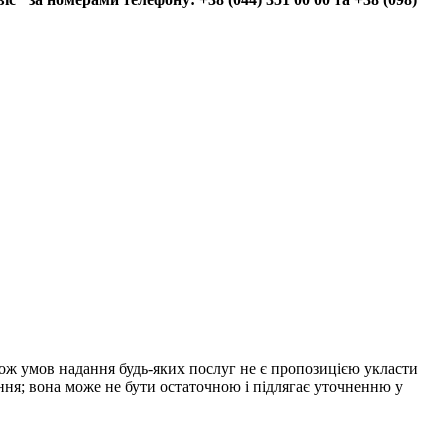
акож умов надання будь-яких послуг не є пропозицією укласти
ння; вона може не бути остаточною і підлягає уточненню у