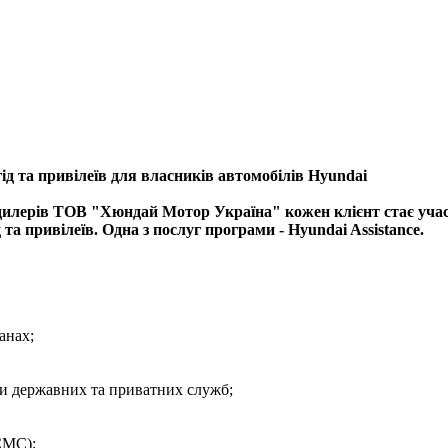
а привілеїв для власників автомобілів Hyundai
них дилерів ТОВ "Хюндай Мотор Україна" кожен клієнт ста
 та привілеїв. Одна з послуг програми - Hyundai Assistance.
анах;
ти державних та приватних служб;
СМС);