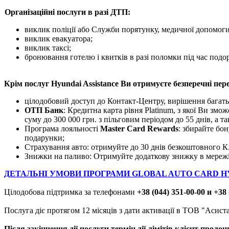
Організаційні послуги в разі ДТП:
виклик поліції або Служби порятунку, медичної допомоги
виклик евакуатора;
виклик таксі;
бронювання готелю і квитків в разі поломки під час подо
Крім послуг Hyundai Assistance Ви отримуєте безперечні пер
цілодобовий доступ до Контакт-Центру, вирішення багатьо
ОТП Банк
: Кредитна карта рівня Platinum, з якої Ви зм
суму до 300 000 грн. з пільговим періодом до 55 днів, а т
Програма лояльності
Master Card Rewards
: збирайте бон
подарунки;
Страхування авто: отримуйте до 30 днів безкоштовного 
Знижки на паливо: Отримуйте додаткову знижку в мереж
ДЕТАЛЬНІ УМОВИ ПРОГРАМИ GLOBAL AUTO CARD 
Цілодобова підтримка за телефонами
+38 (044) 351-00-00 и +38 
Послуга діє протягом 12 місяців з дати активації в ТОВ "Асист
Після закінчення дії послуги термін дії лімітів клієнт прол