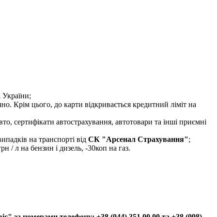
 України;
но. Крім цього, до карти відкривається кредитний ліміт на
авто, сертифікати автострахування, автотовари та інші приємні
ипадків на транспорті від
СК "Арсенал Страхування"
;
н / л на бензин і дизель, -30коп на газ.
" за номерами телефону: +38 (044) 351 00 00 та +38 (098)