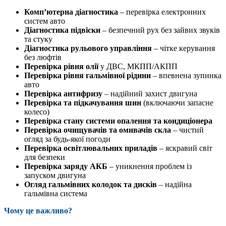
Комп’ютерна діагностика
– перевірка електронних
систем авто
Діагностика підвіски
– безпечний рух без зайвих звуків
та стуку
Діагностика рульового управління
– чітке керування
без люфтів
Перевірка рівня олії
у ДВС, МКПП/АКПП
Перевірка рівня гальмівної рідини
– впевнена зупинка
авто
Перевірка антифризу
– надійний захист двигуна
Перевірка та підкачування шин
(включаючи запасне
колесо)
Перевірка стану системи опалення та кондиціонера
Перевірка очищувачів та омивачів скла
– чистий
огляд за будь-якої погоди
Перевірка освітлювальних приладів
– яскравий світ
для безпеки
Перевірка заряду АКБ
– уникнення проблем із
запуском двигуна
Огляд гальмівних колодок та дисків
– надійна
гальмівна система
Чому це важливо?