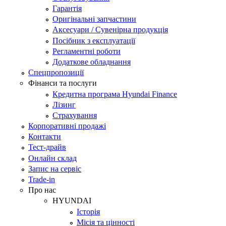
Гарантія
Оригінальні запчастини
Аксесуари / Сувенірна продукція
Посібник з експлуатації
Регламентні роботи
Додаткове обладнання
Спецпропозиції
Фінанси та послуги
Кредитна програма Hyundai Finance
Лізинг
Страхування
Корпоративні продажі
Контакти
Тест-драйв
Онлайн склад
Запис на сервіс
Trade-in
Про нас
HYUNDAI
Історія
Місія та цінності