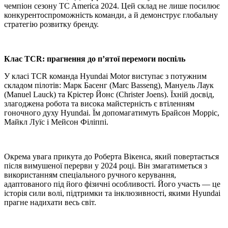
чемпіон сезону TC America 2024. Цей склад не лише посилює
конкурентоспроможність команди, а й демонструє глобальну
стратегію розвитку бренду.
Клас TCR: прагнення до п’ятої перемоги поспіль
У класі TCR команда Hyundai Motor виступає з потужним
складом пілотів: Марк Басенг (Marc Basseng), Мануель Лаук
(Manuel Lauck) та Крістер Йонс (Christer Joens). Їхній досвід,
злагоджена робота та висока майстерність є втіленням
гоночного духу Hyundai. Їм допомагатимуть Брайсон Морріс,
Майкл Луїс і Мейсон Філіппі.
Окрема увага прикута до Роберта Вікенса, який повертається
після вимушеної перерви у 2024 році. Він змагатиметься з
використанням спеціального ручного керування,
адаптованого під його фізичні особливості. Його участь — це
історія сили волі, підтримки та інклюзивності, якими Hyundai
прагне надихати весь світ.