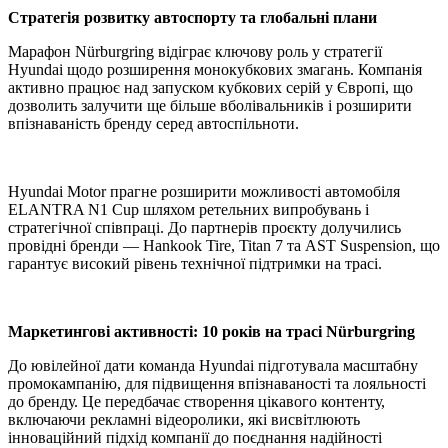
Стратегія розвитку автоспорту та глобальні плани
Марафон Nürburgring відіграє ключову роль у стратегії
Hyundai щодо розширення монокубкових змагань. Компанія
активно працює над запуском кубкових серій у Європі, що
дозволить залучити ще більше вболівальників і розширити
впізнаваність бренду серед автоспільноти.
Hyundai Motor прагне розширити можливості автомобіля
ELANTRA N1 Cup шляхом ретельних випробувань і
стратегічної співпраці. До партнерів проєкту долучились
провідні бренди — Hankook Tire, Titan 7 та AST Suspension, що
гарантує високий рівень технічної підтримки на трасі.
Маркетингові активності: 10 років на трасі Nürburgring
До ювілейної дати команда Hyundai підготувала масштабну
промокампанію, для підвищення впізнаваності та лояльності
до бренду. Це передбачає створення цікавого контенту,
включаючи рекламні відеоролики, які висвітлюють
інноваційний підхід компанії до поєднання надійності