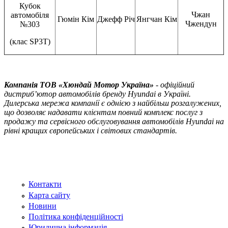
Кубок
Чжан
автомобіля
Гюмін Кім
Джефф Річ
Янгчан Кім
Чжендун
№303
(клас SP3T)
Компанія ТOВ «Хюндай Мотор Україна»
- офіційний
дистриб’ютор автомобілів бренду Hyundai в Україні.
Дилерська мережа компанії є однією з найбільш розгалужених,
що дозволяє надавати клієнтам повний комплекс послуг з
продажу та сервісного обслуговування автомобілів Hyundai на
рівні кращих європейських і світових стандартів.
Контакти
Карта сайту
Новини
Політика конфіденційності
Юридична інформація