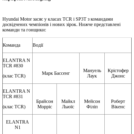
Hyundai Motor засяє у класах TCR і SP3T з командами
досвідчених чемпіонів і нових зірок. Нижче представлені
команди та гонщики:
Команда
Водії
ELANTRA N
TCR #830
Мануель
Крістофер
Марк Бассенг
(клас TCR)
Лаук
Джонс
ELANTRA N
TCR #831
Брайсон
Майкл
Мейсон
Роберт
(клас TCR)
Морріс
Льюїс
Філіп
Вікенс
ELANTRA
N1