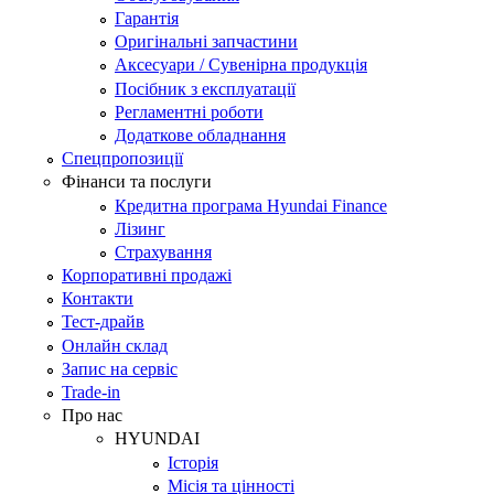
Гарантія
Оригінальні запчастини
Аксесуари / Сувенірна продукція
Посібник з експлуатації
Регламентні роботи
Додаткове обладнання
Спецпропозиції
Фінанси та послуги
Кредитна програма Hyundai Finance
Лізинг
Страхування
Корпоративні продажі
Контакти
Тест-драйв
Онлайн склад
Запис на сервіс
Trade-in
Про нас
HYUNDAI
Історія
Місія та цінності