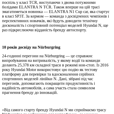
поспіль у класі TCR, виступаючи з двома потужними
болідами ELANTRA N TCR. Також вперше на цій трасі
змагатиметься новинка — ELANTRA N1 Cup car, яка стартує
в класі SP3T. За кермом — команда з досвідчених чемпіонів і
перспективних новачків, які будуть доводити технічну
досконалість і спортивний потенціал моделей Hyundai N, ще
раз підкреслюючи відданість бренду автоспорту.
10 років досвіду на Nürburgring
24-годинні перегони на Nürburgring — це справжнє
випробування на витривалість, у якому водії та команди
долають 25,378 км складної траси в режимі нон-стоп. Із 2016
року Hyundai Motor використовує цю подію як тестову
платформу для перевірки та вдосконалення серійних
спортивних моделей лінійки N. Дані, зібрані під час
перегонів, допомагають покращити продуктивність і
надійність автомобілів, а сама участь стала символом
прагнення бренду до інновацій.
«Від самого старту бренду Hyundai N ми сприймаємо трасу