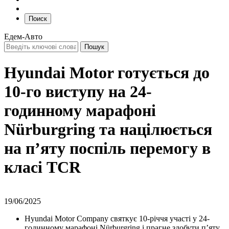
Поиск
Едем-Авто
Hyundai Motor готується до
10-го виступу на 24-
годинному марафоні
Nürburgring та націлюється
на п’яту поспіль перемогу в
класі TCR
19/06/2025
Hyundai Motor Company святкує 10-річчя участі у 24-
годинному марафоні Nürburgring і прагне здобути п’яту