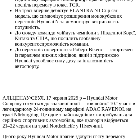
поспіль перемогу в класі TCR.
На трасі вперше дебютує ELANTRA N1 Cup car —
модель, що символізує розширення монокубкових
перегонів Hyundai N та демонструє витривалість і
потужність.
До складу команди увійдуть чемпіони з Південної Кореї,
Китаю та США, що посилить глобальну
конкурентоспроможність команди.
До перегонів повертається Роберт Вікенс — спортсмен
із паралічем нижніх кінцівок, який з підтримкою
Hyundai уособлює силу духу та інклюзивність
автоспорту.
АЛЬЦЕНАУ/СЕУЛ, 17 червня 2025 р – Hyundai Motor
Company готується до знакової події — ювілейної 10-ї участі в
легендарному 24-годинному марафоні ADAC RAVENOL на
трасі Nürburgring. Це одне з найскладніших випробувань для
серійних спортивних автомобілів, яке цьогоріч відбудеться
21–22 червня на трасі Nordschleife у Німеччині.
Цього року Hyundai Motor прагне здобути п’яту перемогу