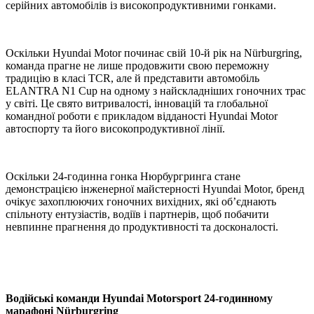
серійних автомобілів із високопродуктивними гонками.
Оскільки Hyundai Motor починає свій 10-й рік на Nürburgring,
команда прагне не лише продовжити свою переможну
традицію в класі TCR, але й представити автомобіль
ELANTRA N1 Cup на одному з найскладніших гоночних трас
у світі. Це свято витривалості, інновацій та глобальної
командної роботи є прикладом відданості Hyundai Motor
автоспорту та його високопродуктивної лінії.
Оскільки 24-годинна гонка Нюрбургринга стане
демонстрацією інженерної майстерності Hyundai Motor, бренд
очікує захоплюючих гоночних вихідних, які об’єднають
спільноту ентузіастів, водіїв і партнерів, щоб побачити
невпинне прагнення до продуктивності та досконалості.
Водійські команди Hyundai Motorsport 24-годинному
марафоні Nürburgring