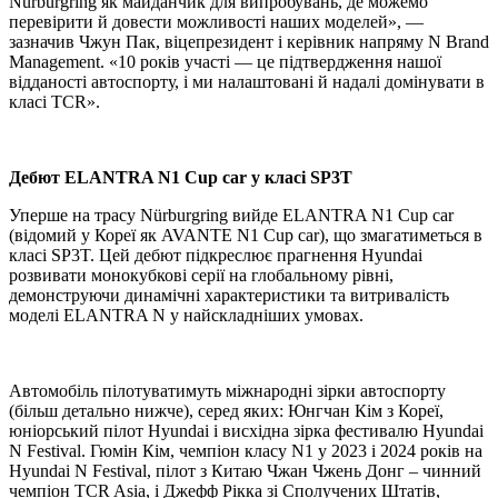
Nürburgring як майданчик для випробувань, де можемо
перевірити й довести можливості наших моделей», —
зазначив Чжун Пак, віцепрезидент і керівник напряму N Brand
Management. «10 років участі — це підтвердження нашої
відданості автоспорту, і ми налаштовані й надалі домінувати в
класі TCR».
Дебют ELANTRA N1 Cup car у класі SP3T
Уперше на трасу Nürburgring вийде ELANTRA N1 Cup car
(відомий у Кореї як AVANTE N1 Cup car), що змагатиметься в
класі SP3T. Цей дебют підкреслює прагнення Hyundai
розвивати монокубкові серії на глобальному рівні,
демонструючи динамічні характеристики та витривалість
моделі ELANTRA N у найскладніших умовах.
Автомобіль пілотуватимуть міжнародні зірки автоспорту
(більш детально нижче), серед яких: Юнгчан Кім з Кореї,
юніорський пілот Hyundai і висхідна зірка фестивалю Hyundai
N Festival. Гюмін Кім, чемпіон класу N1 у 2023 і 2024 років на
Hyundai N Festival, пілот з Китаю Чжан Чжень Донг – чинний
чемпіон TCR Asia, і Джефф Рікка зі Сполучених Штатів,