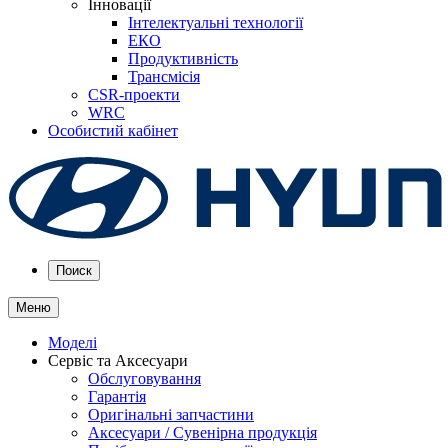
Інновації
Інтелектуальні технології
ЕКО
Продуктивність
Трансмісія
CSR-проекти
WRC
Особистий кабінет
Поиск
Меню
Моделі
Сервіс та Аксесуари
Обслуговування
Гарантія
Оригінальні запчастини
Аксесуари / Сувенірна продукція