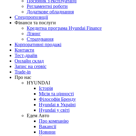
Посібник з експлуатації
Регламентні роботи
Додаткове обладнання
Спецпропозиції
Фінанси та послуги
Кредитна програма Hyundai Finance
Лізинг
Страхування
Корпоративні продажі
Контакти
Тест-драйв
Онлайн склад
Запис на сервіс
Trade-in
Про нас
HYUNDAI
Історія
Місія та цінності
Філософія Бренду
Hyundai в Україні
Hyundai у світі
Едем Авто
Про компанію
Вакансії
Новини