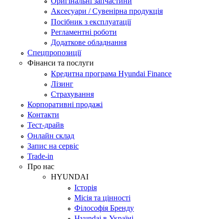
Оригінальні запчастини
Аксесуари / Сувенірна продукція
Посібник з експлуатації
Регламентні роботи
Додаткове обладнання
Спецпропозиції
Фінанси та послуги
Кредитна програма Hyundai Finance
Лізинг
Страхування
Корпоративні продажі
Контакти
Тест-драйв
Онлайн склад
Запис на сервіс
Trade-in
Про нас
HYUNDAI
Історія
Місія та цінності
Філософія Бренду
Hyundai в Україні