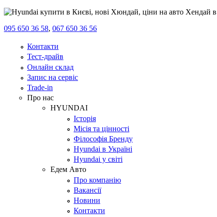
095 650 36 58
,
067 650 36 56
Контакти
Тест-драйв
Онлайн склад
Запис на сервіс
Trade-in
Про нас
HYUNDAI
Історія
Місія та цінності
Філософія Бренду
Hyundai в Україні
Hyundai у світі
Едем Авто
Про компанію
Вакансії
Новини
Контакти