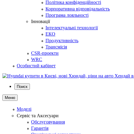
Політика конфіденційності
Корпоративна відповідальність
Програма лояльності
Інновації
Інтелектуальні технології
ЕКО
Продуктивність
Трансмісія
CSR-проекти
WRC
Особистий кабінет
Поиск
Меню
Моделі
Сервіс та Аксесуари
Обслуговування
Гарантія