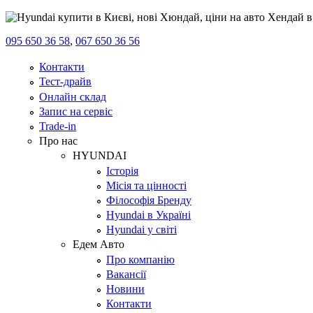
095 650 36 58
,
067 650 36 56
Контакти
Тест-драйв
Онлайн склад
Запис на сервіс
Trade-in
Про нас
HYUNDAI
Історія
Місія та цінності
Філософія Бренду
Hyundai в Україні
Hyundai у світі
Едем Авто
Про компанію
Вакансії
Новини
Контакти