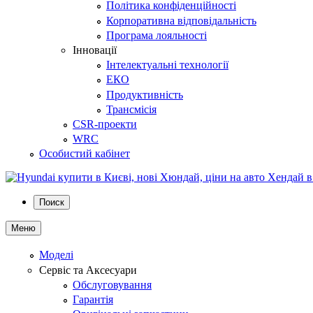
Політика конфіденційності
Корпоративна відповідальність
Програма лояльності
Інновації
Інтелектуальні технології
ЕКО
Продуктивність
Трансмісія
CSR-проекти
WRC
Особистий кабінет
Поиск
Меню
Моделі
Сервіс та Аксесуари
Обслуговування
Гарантія