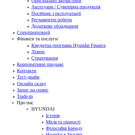
Оригінальні запчастини
Аксесуари / Сувенірна продукція
Посібник з експлуатації
Регламентні роботи
Додаткове обладнання
Спецпропозиції
Фінанси та послуги
Кредитна програма Hyundai Finance
Лізинг
Страхування
Корпоративні продажі
Контакти
Тест-драйв
Онлайн склад
Запис на сервіс
Trade-in
Про нас
HYUNDAI
Історія
Місія та цінності
Філософія Бренду
Hyundai в Україні