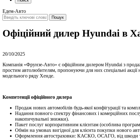
Поиск
Едем-Авто
Офіційний дилер Hyundai в Х
20/10/2025
Компанія «Фрунзе-Авто» є офіційним дилером Hyundai з продаж
простим автолюбителям, пропонуючи для них спеціальні акції н
модельного ряду Хенде.
Компетенції офіційного дилера
Продаж нових автомобілів будь-якої конфігурації та компл
Надання повного спектру фінансових і комерційних послуг 
накопичувальні знижки).
Пакет послуг корпоративним клієнтам (особлива програма 
Обмін на умовах вигідної для клієнта покупки нового авто
Оформлення автостраховки: КАСКО, ОСАГО, від шкоди тре