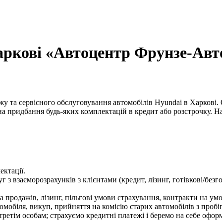
аркові «Автоцентр Фрунзе-Авт
у та сервісного обслуговування автомобілів Hyundai в Харкові.
а придбання будь-яких комплектацій в кредит або розстрочку. Н
ектації.
з взаєморозрахунків з клієнтами (кредит, лізинг, готівкові/безго
продажів, лізинг, пільгові умови страхування, контракти на ум
мобіля, викуп, прийняття на комісію старих автомобілів з пробі
тім особам; страхуємо кредитні платежі і беремо на себе офор