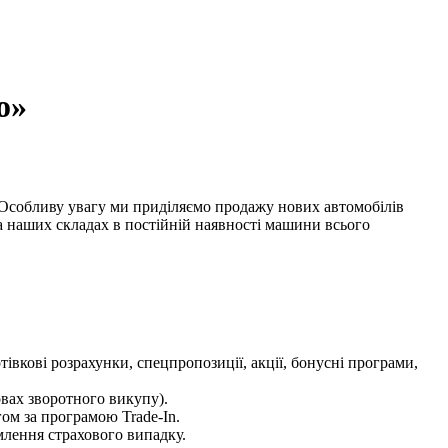
о»
 Особливу увагу ми приділяємо продажу нових автомобілів
а наших складах в постійній наявності машини всього
тівкові розрахунки, спецпропозиції, акції, бонусні програми,
овах зворотного викупу).
гом за програмою Trade-In.
млення страхового випадку.