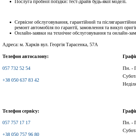
Послуга пробної поїздки: тест-драйв будь-якої моделі.
Сервісне обслуговування, гарантійний та післягарантійни
ремонт автомобіля по гарантії, замовлення та викуп ориг
Онлайн-заявки на технічне обслуговування та онлайн-замо
Адреса: м. Харків вул. Георгія Тарасенка, 57А
Телефон автосалону:
Графі
057 732 52 54
Пн. - 
Субота
+38 050 637 83 42
Неділ
Телефон сервісу:
Графі
057 757 17 17
Пн. - 
Субота
+38 050 757 96 80