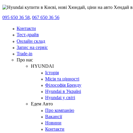
095 650 36 58
,
067 650 36 56
Контакти
Тест-драйв
Онлайн склад
Запис на сервіс
Trade-in
Про нас
HYUNDAI
Історія
Місія та цінності
Філософія Бренду
Hyundai в Україні
Hyundai у світі
Едем Авто
Про компанію
Вакансії
Новини
Контакти