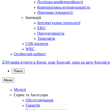
Політика конфіденційності
Корпоративна відповідальність
Програма лояльності
Інновації
Інтелектуальні технології
ЕКО
Продуктивність
Трансмісія
CSR-проекти
WRC
Особистий кабінет
Поиск
Меню
Моделі
Сервіс та Аксесуари
Обслуговування
Гарантія