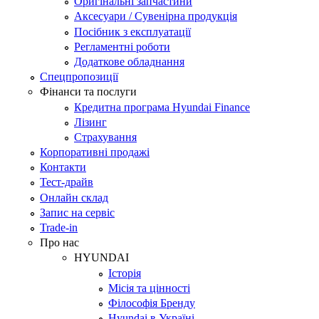
Оригінальні запчастини
Аксесуари / Сувенірна продукція
Посібник з експлуатації
Регламентні роботи
Додаткове обладнання
Спецпропозиції
Фінанси та послуги
Кредитна програма Hyundai Finance
Лізинг
Страхування
Корпоративні продажі
Контакти
Тест-драйв
Онлайн склад
Запис на сервіс
Trade-in
Про нас
HYUNDAI
Історія
Місія та цінності
Філософія Бренду
Hyundai в Україні