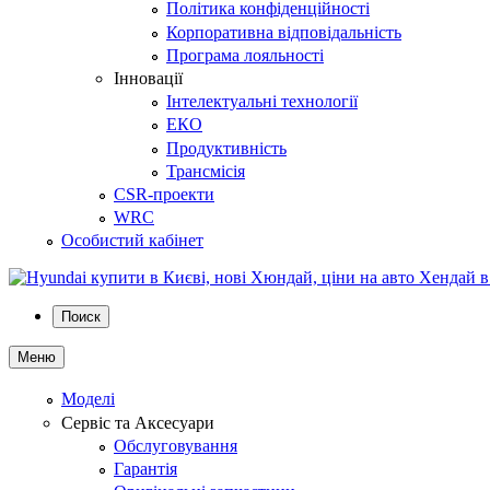
Політика конфіденційності
Корпоративна відповідальність
Програма лояльності
Інновації
Інтелектуальні технології
ЕКО
Продуктивність
Трансмісія
CSR-проекти
WRC
Особистий кабінет
Поиск
Меню
Моделі
Сервіс та Аксесуари
Обслуговування
Гарантія