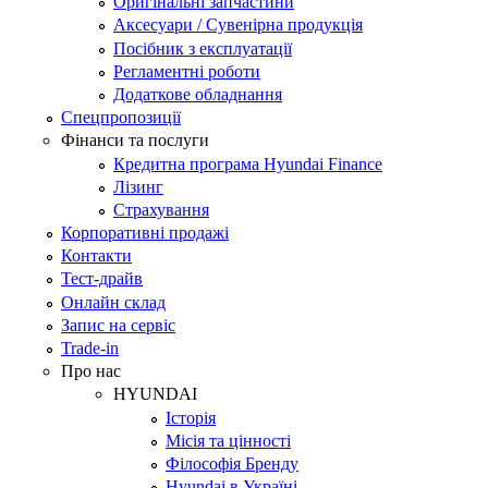
Оригінальні запчастини
Аксесуари / Сувенірна продукція
Посібник з експлуатації
Регламентні роботи
Додаткове обладнання
Спецпропозиції
Фінанси та послуги
Кредитна програма Hyundai Finance
Лізинг
Страхування
Корпоративні продажі
Контакти
Тест-драйв
Онлайн склад
Запис на сервіс
Trade-in
Про нас
HYUNDAI
Історія
Місія та цінності
Філософія Бренду
Hyundai в Україні