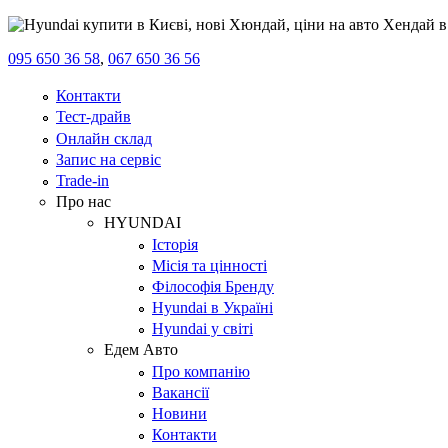
095 650 36 58
,
067 650 36 56
Контакти
Тест-драйв
Онлайн склад
Запис на сервіс
Trade-in
Про нас
HYUNDAI
Історія
Місія та цінності
Філософія Бренду
Hyundai в Україні
Hyundai у світі
Едем Авто
Про компанію
Вакансії
Новини
Контакти