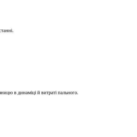
станні.
зницю в динаміці й витраті пального.