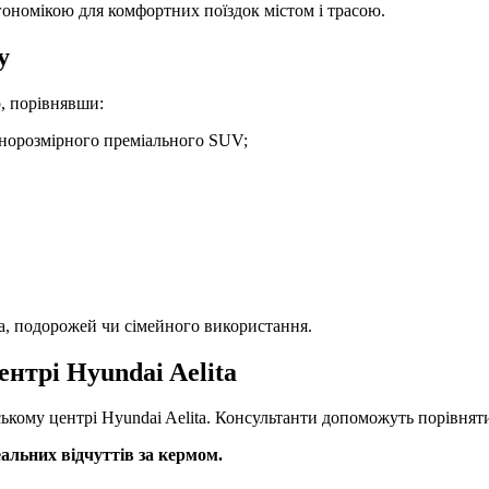
ономікою для комфортних поїздок містом і трасою.
у
р, порівнявши:
внорозмірного преміального SUV;
а, подорожей чи сімейного використання.
центрі
Hyundai Aelita
ському центрі Hyundai Aelita. Консультанти допоможуть порівняти
еальних відчуттів за кермом.