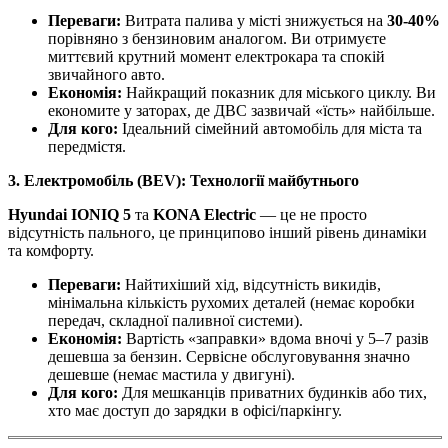
Переваги:
Витрата палива у місті знижується на
30-40%
порівняно з бензиновим аналогом. Ви отримуєте
миттєвий крутний момент електрокара та спокій
звичайного авто.
Економія:
Найкращий показник для міського циклу. Ви
економите у заторах, де ДВС зазвичай «їсть» найбільше.
Для кого:
Ідеальний сімейний автомобіль для міста та
передмістя.
3. Електромобіль (BEV): Технології майбутнього
Hyundai IONIQ 5
та
KONA Electric
— це не просто
відсутність пального, це принципово інший рівень динаміки
та комфорту.
Переваги:
Найтихіший хід, відсутність викидів,
мінімальна кількість рухомих деталей (немає коробки
передач, складної паливної системи).
Економія:
Вартість «заправки» вдома вночі у 5–7 разів
дешевша за бензин. Сервісне обслуговування значно
дешевше (немає мастила у двигуні).
Для кого:
Для мешканців приватних будинків або тих,
хто має доступ до зарядки в офісі/паркінгу.