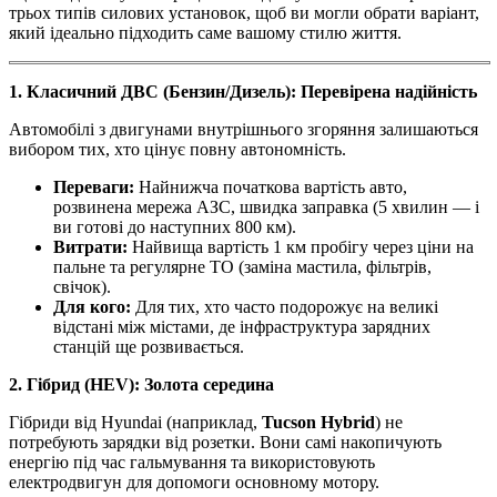
трьох типів силових установок, щоб ви могли обрати варіант,
який ідеально підходить саме вашому стилю життя.
1. Класичний ДВС (Бензин/Дизель): Перевірена надійність
Автомобілі з двигунами внутрішнього згоряння залишаються
вибором тих, хто цінує повну автономність.
Переваги:
Найнижча початкова вартість авто,
розвинена мережа АЗС, швидка заправка (5 хвилин — і
ви готові до наступних 800 км).
Витрати:
Найвища вартість 1 км пробігу через ціни на
пальне та регулярне ТО (заміна мастила, фільтрів,
свічок).
Для кого:
Для тих, хто часто подорожує на великі
відстані між містами, де інфраструктура зарядних
станцій ще розвивається.
2. Гібрид (HEV): Золота середина
Гібриди від Hyundai (наприклад,
Tucson Hybrid
) не
потребують зарядки від розетки. Вони самі накопичують
енергію під час гальмування та використовують
електродвигун для допомоги основному мотору.