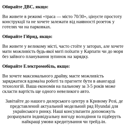
Обирайте ДВС, якщо:
Ви живете в режимі «траса — місто 70/30», цінуєте простоту
конструкції та не хочете залежати від наявності розеток у
готелях чи на парковках.
Обирайте Гібрид, якщо:
Ви живете у великому місті, часто стоїте у заторах, але хочете
мати можливість будь-якої миті поїхати у Карпати чи до моря
без зайвого планування зупинок на зарядку.
Обирайте Електромобіль, якщо:
Ви хочете максимального драйву, маєте можливість
заряджатися вдома/на роботі та прагнете бути в авангарді
технологій. Ваша економія на пальному за 3-5 років може
скласти вартість ще одного невеликого авто.
Завітайте до нашого дилерського центру в Кривому Розі, де
представлений актуальний модельний ряд Hyundai для
українського ринку. Наші консультанти допоможуть
розрахувати індивідуальну вигоду володіння та підберуть
найкращі умови кредитування чи трейд-ін.