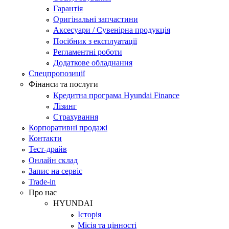
Гарантія
Оригінальні запчастини
Аксесуари / Сувенірна продукція
Посібник з експлуатації
Регламентні роботи
Додаткове обладнання
Спецпропозиції
Фінанси та послуги
Кредитна програма Hyundai Finance
Лізинг
Страхування
Корпоративні продажі
Контакти
Тест-драйв
Онлайн склад
Запис на сервіс
Trade-in
Про нас
HYUNDAI
Історія
Місія та цінності