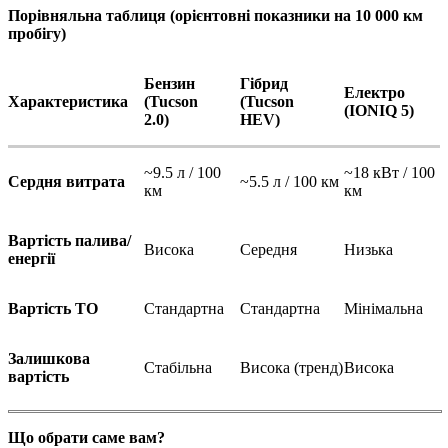
Порівняльна таблиця (орієнтовні показники на 10 000 км
пробігу)
Бензин
Гібрид
Електро
Характеристика
(Tucson
(Tucson
(IONIQ 5)
2.0)
HEV)
~9.5 л / 100
~18 кВт / 100
Сердня витрата
~5.5 л / 100 км
км
км
Вартість палива/
Висока
Середня
Низька
енергії
Вартість ТО
Стандартна
Стандартна
Мінімальна
Залишкова
Стабільна
Висока (тренд)
Висока
вартість
Що обрати саме вам?