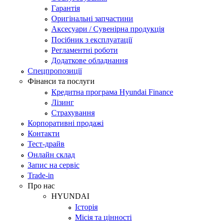
Гарантія
Оригінальні запчастини
Аксесуари / Сувенірна продукція
Посібник з експлуатації
Регламентні роботи
Додаткове обладнання
Спецпропозиції
Фінанси та послуги
Кредитна програма Hyundai Finance
Лізинг
Страхування
Корпоративні продажі
Контакти
Тест-драйв
Онлайн склад
Запис на сервіс
Trade-in
Про нас
HYUNDAI
Історія
Місія та цінності