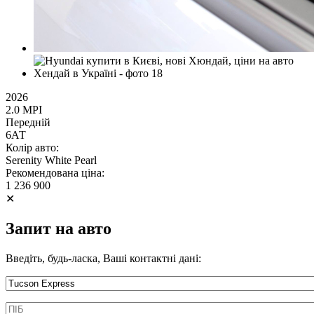
2026
2.0 MPI
Передній
6АТ
Колір авто:
Serenity White Pearl
Рекомендована ціна:
1 236 900
✕
Запит на авто
Введіть, будь-ласка, Ваші контактні дані:
Информація про автомобіль
ПІБ
*