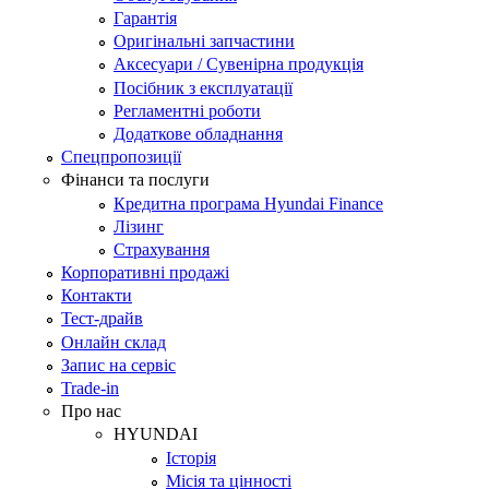
Гарантія
Оригінальні запчастини
Аксесуари / Сувенірна продукція
Посібник з експлуатації
Регламентні роботи
Додаткове обладнання
Спецпропозиції
Фінанси та послуги
Кредитна програма Hyundai Finance
Лізинг
Страхування
Корпоративні продажі
Контакти
Тест-драйв
Онлайн склад
Запис на сервіс
Trade-in
Про нас
HYUNDAI
Історія
Місія та цінності