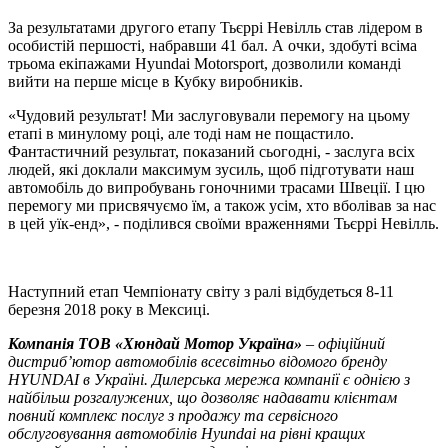
За результатами другого етапу Тьєррі Невілль став лідером в
особистій першості, набравши 41 бал. А очки, здобуті всіма
трьома екіпажами Hyundai Motorsport, дозволили команді
вийти на перше місце в Кубку виробників.
«Чудовий результат! Ми заслуговували перемогу на цьому
етапі в минулому році, але тоді нам не пощастило.
Фантастичний результат, показаний сьогодні, - заслуга всіх
людей, які доклали максимум зусиль, щоб підготувати наш
автомобіль до випробувань гоночними трасами Швеції. І цю
перемогу ми присвячуємо їм, а також усім, хто вболівав за нас
в цей уїк-енд», - поділився своїми враженнями Тьєррі Невілль.
Наступний етап Чемпіонату світу з ралі відбудеться 8-11
березня 2018 року в Мексиці.
Компанія ТOВ «Хюндай Мотор Україна»
– офіційний
дистриб’ютор автомобілів всесвітньо відомого бренду
HYUNDAI в Україні. Дилерська мережа компанії є однією з
найбільш розгалужених, що дозволяє надавати клієнтам
повний комплекс послуг з продажу та сервісного
обслуговування автомобілів Hyundai на рівні кращих