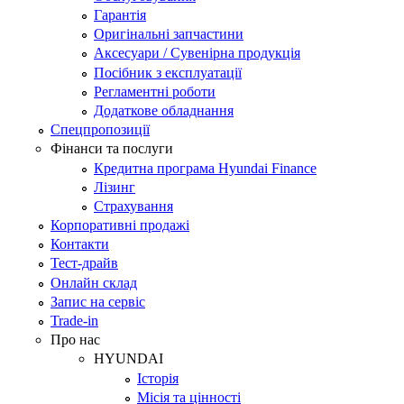
Гарантія
Оригінальні запчастини
Аксесуари / Сувенірна продукція
Посібник з експлуатації
Регламентні роботи
Додаткове обладнання
Спецпропозиції
Фінанси та послуги
Кредитна програма Hyundai Finance
Лізинг
Страхування
Корпоративні продажі
Контакти
Тест-драйв
Онлайн склад
Запис на сервіс
Trade-in
Про нас
HYUNDAI
Історія
Місія та цінності