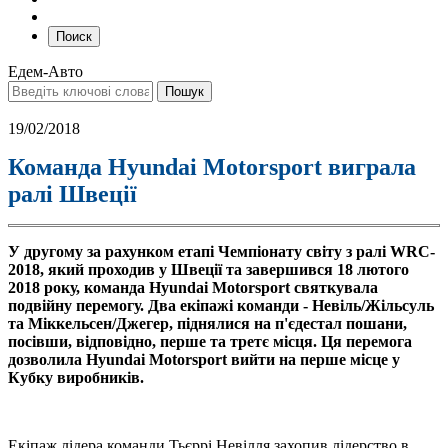
Поиск
Едем-Авто
19/02/2018
Команда Hyundai Motorsport виграла
ралі Швеції
У другому за рахунком етапі Чемпіонату світу з ралі WRC-
2018, який проходив у Швеції та завершився 18 лютого
2018 року, команда Hyundai Motorsport святкувала
подвійну перемогу. Два екіпажі команди - Невіль/Жільсуль
та Міккельсен/Джегер, піднялися на п'єдестал пошани,
посівши, відповідно, перше та третє місця. Ця перемога
дозволила Hyundai Motorsport вийти на перше місце у
Кубку виробників.
Екіпаж лідера команди Тьєррі Невілля захопив лідерство в