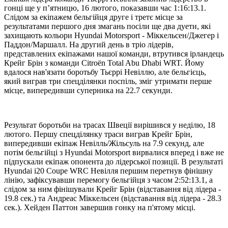
гонці ще у п’ятницю, 16 лютого, показавши час 1:16:13.1.
Слідом за екіпажем бельгійця друге і третє місце за
результатами першого дня змагань посіли ще два дуети, які
захищають кольори Hyundai Motorsport - Міккельсен/Джегер і
Паддон/Маршалл. На другий день в тріо лідерів,
представлених екіпажами нашої команди, втрутився ірландець
Крейг Брін з команди Citroën Total Abu Dhabi WRT. Йому
вдалося нав'язати боротьбу Тьєррі Невіллю, але бельгієць,
який виграв три спецділянки поспіль, зміг утримати перше
місце, випередивши суперника на 22.7 секунди.
Результат боротьби на трасах Швеції вирішився у неділю, 18
лютого. Першу спецділянку траси виграв Крейг Брін,
випередивши екіпаж Невілль/Жільсуль на 7.9 секунд, але
потім бельгійці з Hyundai Motorsport вирвалися вперед і вже не
підпускали екіпаж опонента до лідерської позиції. В результаті
Hyundai i20 Coupe WRC Невілля першим перетнув фінішну
лінію, зафіксувавши перемогу бельгійця з часом 2:52:13.1, а
слідом за ним фінішували Крейг Брін (відставання від лідера -
19.8 сек.) та Андреас Міккельсен (відставання від лідера - 28.3
сек.). Хейден Паттон завершив гонку на п'ятому місці.