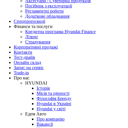
Аксесуари / Сувенірна продукція
Посібник з експлуатації
Регламентні роботи
Додаткове обладнання
Спецпропозиції
Фінанси та послуги
Кредитна програма Hyundai Finance
Лізинг
Страхування
Корпоративні продажі
Контакти
Тест-драйв
Онлайн склад
Запис на сервіс
Trade-in
Про нас
HYUNDAI
Історія
Місія та цінності
Філософія Бренду
Hyundai в Україні
Hyundai у світі
Едем Авто
Про компанію
Вакансії