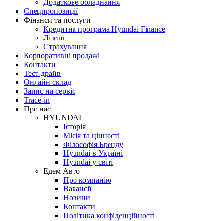
Додаткове обладнання
Спецпропозиції
Фінанси та послуги
Кредитна програма Hyundai Finance
Лізинг
Страхування
Корпоративні продажі
Контакти
Тест-драйв
Онлайн склад
Запис на сервіс
Trade-in
Про нас
HYUNDAI
Історія
Місія та цінності
Філософія Бренду
Hyundai в Україні
Hyundai у світі
Едем Авто
Про компанію
Вакансії
Новини
Контакти
Політика конфіденційності