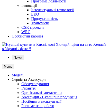
Програма лояльності
Інновації
Інтелектуальні технології
ЕКО
Продуктивність
Трансмісія
CSR-проекти
WRC
Особистий кабінет
Поиск
Меню
Моделі
Сервіс та Аксесуари
Обслуговування
Гарантія
Оригінальні запчастини
Аксесуари / Сувенірна продукція
Посібник з експлуатації
Регламентні роботи