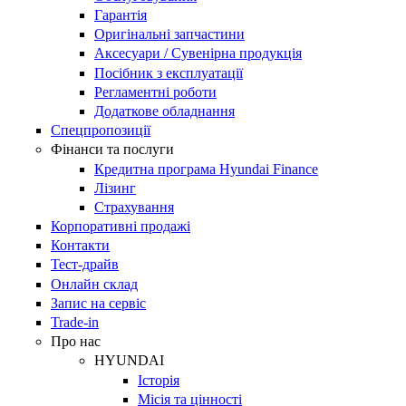
Гарантія
Оригінальні запчастини
Аксесуари / Сувенірна продукція
Посібник з експлуатації
Регламентні роботи
Додаткове обладнання
Спецпропозиції
Фінанси та послуги
Кредитна програма Hyundai Finance
Лізинг
Страхування
Корпоративні продажі
Контакти
Тест-драйв
Онлайн склад
Запис на сервіс
Trade-in
Про нас
HYUNDAI
Історія
Місія та цінності