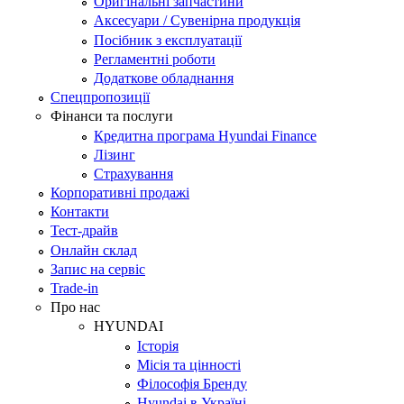
Оригінальні запчастини
Аксесуари / Сувенірна продукція
Посібник з експлуатації
Регламентні роботи
Додаткове обладнання
Спецпропозиції
Фінанси та послуги
Кредитна програма Hyundai Finance
Лізинг
Страхування
Корпоративні продажі
Контакти
Тест-драйв
Онлайн склад
Запис на сервіс
Trade-in
Про нас
HYUNDAI
Історія
Місія та цінності
Філософія Бренду
Hyundai в Україні