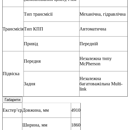
Тип трансмісії
Механічна, гідравлічна
Трансмісія
Тип КПП
Автоматична
Привід
Передній
Незалежна типу
Передня
McPherson
Підвіска
Незалежна
Задня
багатоважільна Multi-
link
Габарити
Екстер’єр
Довжина, мм
4910
Ширина, мм
1860