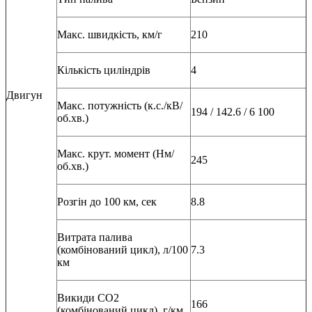
Макс. швидкість, км/г
210
Кількість циліндрів
4
Двигун
Макс. потужність (к.с./кВ/
194 / 142.6 / 6 100
об.хв.)
Макс. крут. момент (Нм/
245
об.хв.)
Розгін до 100 км, сек
8.8
Витрата палива
(комбінований цикл), л/100
7.3
км
Викиди СО2
166
(комбінований цикл), г/км