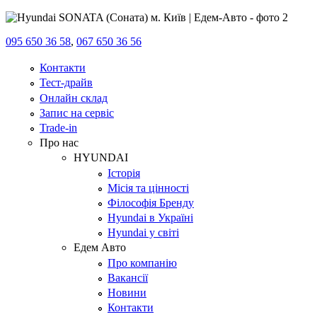
095 650 36 58
,
067 650 36 56
Контакти
Тест-драйв
Онлайн склад
Запис на сервіс
Trade-in
Про нас
HYUNDAI
Історія
Місія та цінності
Філософія Бренду
Hyundai в Україні
Hyundai у світі
Едем Авто
Про компанію
Вакансії
Новини
Контакти