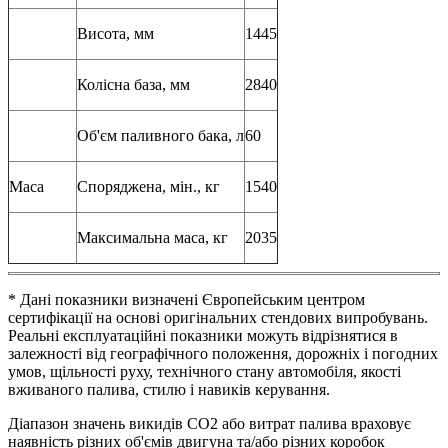
Висота, мм
1445
Колісна база, мм
2840
Об'єм паливного бака, л
60
Маса
Споряджена, мін., кг
1540
Максимальна маса, кг
2035
* Дані показники визначені Європейським центром
сертифікації на основі оригінальних стендових випробувань.
Реальні експлуатаційні показники можуть відрізнятися в
залежності від географічного положення, дорожніх і погодних
умов, щільності руху, технічного стану автомобіля, якості
вживаного палива, стилю і навиків керування.
Діапазон значень викидів СО2 або витрат палива враховує
наявність різних об'ємів двигуна та/або різних коробок