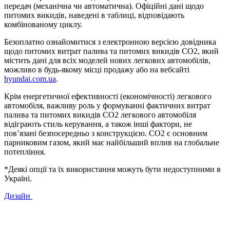
передач (механічна чи автоматична). Офіційні дані щодо
питомих викидів, наведені в таблиці, відповідають
комбінованому циклу.
Безоплатно ознайомитися з електронною версією довідника
щодо питомих витрат палива та питомих викидів CO2, який
містить дані для всіх моделей нових легкових автомобілів,
можливо в будь-якому місці продажу або на вебсайті
hyundai.com.ua
.
Крім енергетичної ефективності (економічності) легкового
автомобіля, важливу роль у формуванні фактичних витрат
палива та питомих викидів CO2 легкового автомобіля
відіграють стиль керування, а також інші фактори, не
пов’язані безпосередньо з конструкцією. CO2 є основним
парниковим газом, який має найбільший вплив на глобальне
потепління.
*Деякі опції та їх використання можуть бути недоступними в
Україні.
Дизайн