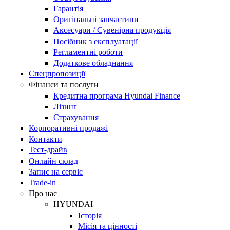
Гарантія
Оригінальні запчастини
Аксесуари / Сувенірна продукція
Посібник з експлуатації
Регламентні роботи
Додаткове обладнання
Спецпропозиції
Фінанси та послуги
Кредитна програма Hyundai Finance
Лізинг
Страхування
Корпоративні продажі
Контакти
Тест-драйв
Онлайн склад
Запис на сервіс
Trade-in
Про нас
HYUNDAI
Історія
Місія та цінності