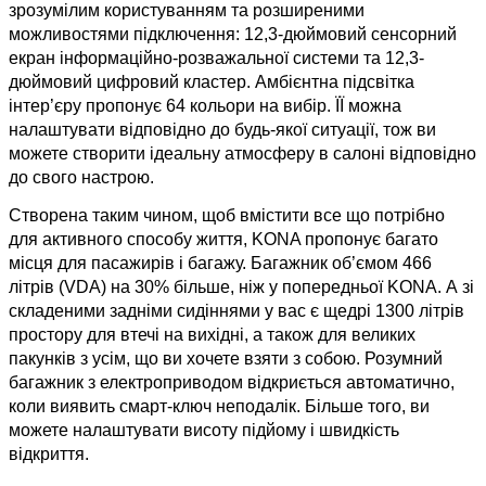
зрозумілим користуванням та розширеними
можливостями підключення: 12,3-дюймовий сенсорний
екран інформаційно-розважальної системи та 12,3-
дюймовий цифровий кластер. Амбієнтна підсвітка
інтер’єру пропонує 64 кольори на вибір. ЇЇ можна
налаштувати відповідно до будь-якої ситуації, тож ви
можете створити ідеальну атмосферу в салоні відповідно
до свого настрою.
Створена таким чином, щоб вмістити все що потрібно
для активного способу життя, KONA пропонує багато
місця для пасажирів і багажу. Багажник об’ємом 466
літрів (VDA) на 30% більше, ніж у попередньої KONA. А зі
складеними задніми сидіннями у вас є щедрі 1300 літрів
простору для втечі на вихідні, а також для великих
пакунків з усім, що ви хочете взяти з собою. Розумний
багажник з електроприводом відкриється автоматично,
коли виявить смарт-ключ неподалік. Більше того, ви
можете налаштувати висоту підйому і швидкість
відкриття.