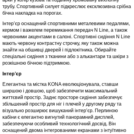
трубу. Спортивний силует підкреслює ексклюзивна срібна
бічна накладка на порогах.
Інтер’єр оснащений спортивними металевими педалями,
кермом і важелем перемикання передач N Line, а також
червоними акцентами в салоні. Спортивні сидіння N Line
мають червону контрастну строчку, яку також можна
знайти на обшивці дверей і підлокітника. Обирайте
спеціальні сидіння з тканини або з алькантари та шкіри з
розкішною бічною підтримкою.
Інтер’єр
Елегантна та містка KONA еволюціонувала, ставши
ширшою і довшою, щоб забезпечити максимальний
життєвий простір. Заднє просторе сидіння забезпечує
збільшений простір для ніг і плечей у другому ряду та
візуально розширює вишуканий інтер’єр. Перлиною
кабіни є елегантно вигнутий панорамний дисплей,
забезпечуючи особливий технологічний досвід. Він
оснащений двома інтегрованими екранами з інтуїтивно