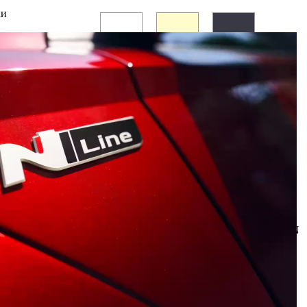
ки
Дослідіть інтер'єр N Line.
Здійсніть віртуальну подорож ексклюзивним інтер'єром N
Line. Він вирізняється спортивними металевими педалями,
кермом та важелем перемикання передач N Line, а також
червоними акцентами по всьому салону. Спортивні сидіння N
Line оздоблені червоною контрастною прострочкою, яку
також можна побачити на обшивці керма та підлокітнику.
Pannellum
2.5.6