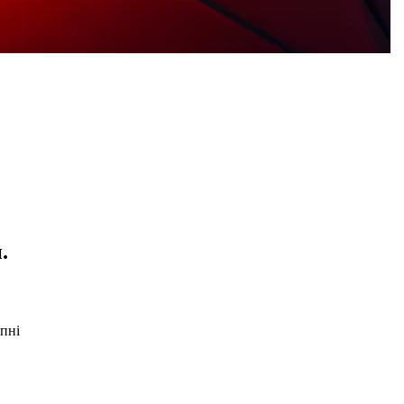
.
опні