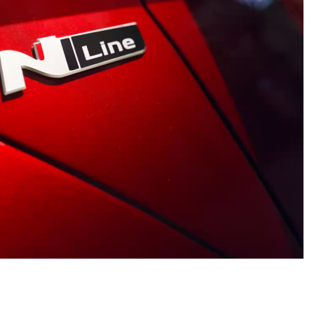
1
2
3
Сила вибору.
Обирайте з яскравої палітри кольорів, щоб створити ідеальну
версію нової лінійки KONA N для вашого особистого стилю.