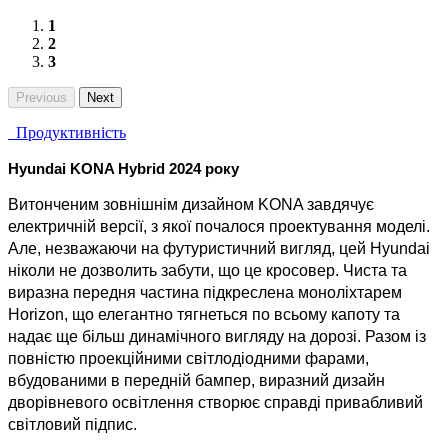
1
2
3
Previous
Next
Продуктивність
Hyundai KONA Hybrid 2024 року
Витонченим зовнішнім дизайном KONA завдячує
електричній версії, з якої почалося проектування моделі.
Але, незважаючи на футуристичний вигляд, цей Hyundai
ніколи не дозволить забути, що це кросовер. Чиста та
виразна передня частина підкреслена моноліхтарем
Horizon, що елегантно тягнеться по всьому капоту та
надає ще більш динамічного вигляду на дорозі. Разом із
повністю проекційними світлодіодними фарами,
вбудованими в передній бампер, виразний дизайн
дворівневого освітлення створює справді привабливий
світловий підпис.