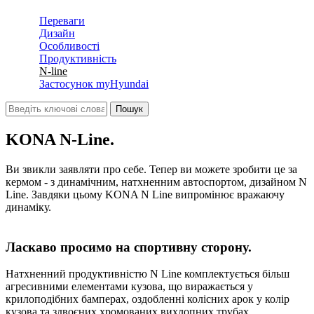
Переваги
Дизайн
Особливості
Продуктивність
N-line
Застосунок myHyundai
KONA N-Line.
Ви звикли заявляти про себе. Тепер ви можете зробити це за
кермом - з динамічним, натхненним автоспортом, дизайном N
Line. Завдяки цьому KONA N Line випромінює вражаючу
динаміку.
Ласкаво просимо на спортивну сторону.
Натхненний продуктивністю N Line комплектується більш
агресивними елементами кузова, що виражається у
крилоподібних бамперах, оздобленні колісних арок у колір
кузова та здвоєних хромованих вихлопних трубах.