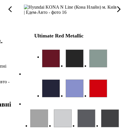
Ultimate Red Metallic
.
опні
авні