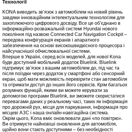
Технології
KONA виводить зв’язок з автомобілем на новий рівень
завдяки інноваційним інтелектуальним технологіям для
захоплюючого цифрового досвіду. Все це об’єднано в
інформаційно-розважальній системі Hyundai нового
покоління під назвою Connected Car Navigation Cockpit –
передова конфігурація екранів і апаратного
забезпечення на основі високошвидкісного процесора і
найсучаснішої обчислювальної системи.
Вперше в Україні, серед всіх моделей, для нової Kona
буде доступний мобільний додаток Bluelink. Bluelink
підтримує зв’язок з вашим автомобілем до, під час та
після поїздки через додаток у смартфоні або сенсорний
екран, щоб мати можливість перевірити стан автомобіля
та отримати доступ до інших його сервісів. Крім багатьох
розумних функцій, якими ви можете керувати за
допомогою програми Bluelink, ви зможете скористатися
перевагами даних у реальному часі, таких як інформація
про дорожній рух, місця для паркування, інформація про
місцеві АЗС і наша онлайн-навігаційна система.
Окрім цього, Kona вміє оновлювати дані «по повітрю».
Ви отримуєте найновіші оновлення для автомобіля,
щойно вони стають доступними – без необхідності