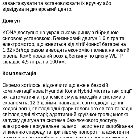
завантажувати та встановлювати їх вручну або
відвідувати дилерський центр.
Двигун
KONA доступна на українському ринку з гібридною
силовою установкою. Бензиновий двигун 1,6 літра та
електромотор, що живиться від літій-іонної батареї на
1,32 кВт/год разом виводять економію палива на новий
рівень. Комбінований розхід бензину по циклу WLTP
складає 4,5 літра на 100 км.
Комплектація
Окремо хотілось відзначити що вже в базовій
комплектації нова Hyundai Kona Hybrid містить такі опції
як: автоматична трансмісія; мультимедійна система з
екраном на 12.3 дюйми, навігація, світлодіодні денні
ходові вогні, світлодіодні фари головного світла та задні
світлодіодні ліхтарі; адаптивний круїз-контроль; кнопка
запуску двигуна та система безключового доступу;
електронне паркувальне гальмо; асистенти запобігання
зіткненню спереду та при лівому попороті та асистенти
утримання автомобіля в полосі руху та попередження