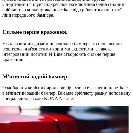
Спортивний силует підкреслює ексклюзивна бічна спідниця
сріблястого кольору, яка перетікає від сріблястої акцентної
лінії переднього бампера.
Сильне перше враження.
Ексклюзивний дизайн переднього бампера зі спеціальною
решіткою та м'язистими чорними акцентами, а також
інтегрований логотип N-Line створюють сильне перше
враження.
М'язистий задній бампер.
Оздоблення колісних арок в колір кузова елегантно перетікає
в м'язистий задній бампер. Він має сріблясту рамку, доповнену
спеціальною сіткою KONA N-Line.