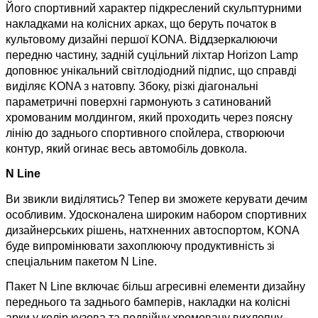
Його спортивний характер підкреслений скульптурними
накладками на колісних арках, що беруть початок в
культовому дизайні першої KONA. Віддзеркалюючи
передню частину, задній суцільний ліхтар Horizon Lamp
доповнює унікальний світлодіодний підпис, що справді
виділяє KONA з натовпу. Збоку, різкі діагональні
параметричні поверхні гармонують з сатинований
хромованим молдингом, який проходить через поясну
лінію до заднього спортивного спойлера, створюючи
контур, який огинає весь автомобіль довкола.
N Line
Ви звикли виділятись? Тепер ви зможете керувати дечим
особливим. Удосконалена широким набором спортивних
дизайнерських рішень, натхненних автоспортом, KONA
буде випромінювати захоплюючу продуктивність зі
спеціальним пакетом N Line.
Пакет N Line включає більш агресивні елементи дизайну
переднього та заднього бамперів, накладки на колісні
арки у колір кузова та подвійну хромовану вихлопну